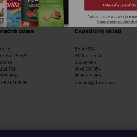
Odoslať a získať zľa
Vaše e-mailová adresa je u ná
Spracovanie osobných 
uračné údaje
Expedičný sklad
 s.r.o.
Belá 7634
kého 1565/9
91105 Trenčín
 Modra
Slovensko
 114 701
0948 368 954
121299961
0905 875 258
: SK2121299961
obchod@ilprimo.sk
0948 368 954
0