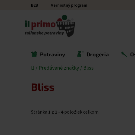
Prejsť na obsah
B2B
Vernostný program
Potraviny
Drogéria
O
Domov
/
Predávané značky
/
Bliss
Bliss
Stránka
1
z
1
-
4
položiek celkom
Výpis produktov