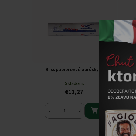
Bliss papierovvé obrúsky
Bliss 
Skladom.
€11,27
