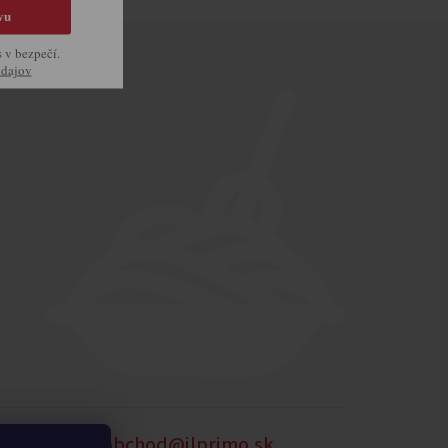
vu
s v bezpečí.
údajov
905 875 258
obchod@ilprimo.sk