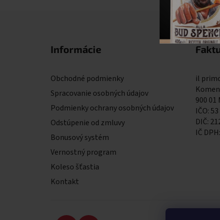
Zápätie
Informácie
Fakt
Obchodné podmienky
il primo
Komens
Spracovanie osobných údajov
900 01
Podmienky ochrany osobných údajov
IČO: 53
DIČ: 2
Odstúpenie od zmluvy
IČ DPH
Bonusový systém
Vernostný program
Koleso šťastia
Kontakt