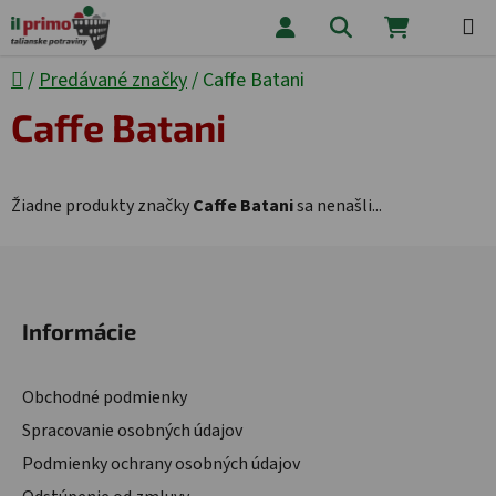
Prejsť na obsah
Hľadať
NÁKUPNÝ
Domov
/
Predávané značky
/
Caffe Batani
Caffe Batani
Žiadne produkty značky
Caffe Batani
sa nenašli...
Zápätie
Informácie
Obchodné podmienky
Spracovanie osobných údajov
Podmienky ochrany osobných údajov