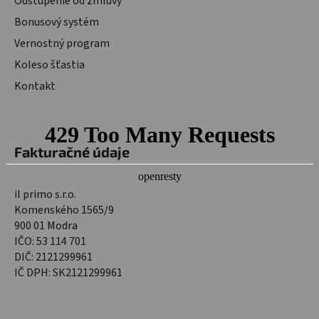
Odstúpenie od zmluvy
Bonusový systém
Vernostný program
Koleso šťastia
Kontakt
Fakturačné údaje
il primo s.r.o.
Komenského 1565/9
900 01 Modra
IČO: 53 114 701
DIČ: 2121299961
IČ DPH: SK2121299961