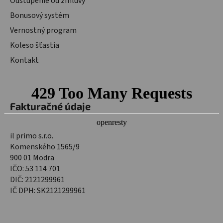
Odstúpenie od zmluvy
Bonusový systém
Vernostný program
Koleso šťastia
Kontakt
Fakturačné údaje
il primo s.r.o.
Komenského 1565/9
900 01 Modra
IČO: 53 114 701
DIČ: 2121299961
IČ DPH: SK2121299961