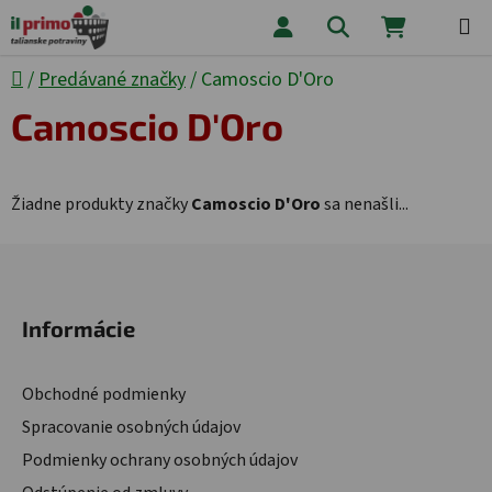
Prejsť na obsah
Hľadať
NÁKUPNÝ
Domov
/
Predávané značky
/
Camoscio D'Oro
Camoscio D'Oro
Žiadne produkty značky
Camoscio D'Oro
sa nenašli...
Zápätie
Informácie
Obchodné podmienky
Spracovanie osobných údajov
Podmienky ochrany osobných údajov