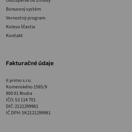
Odstúpenie od zmluvy
Bonusový systém
Vernostný program
Koleso šťastia
Kontakt
Fakturačné údaje
il primo s.r.o.
Komenského 1565/9
900 01 Modra
IČO: 53 114 701
DIČ: 2121299961
IČ DPH: SK2121299961