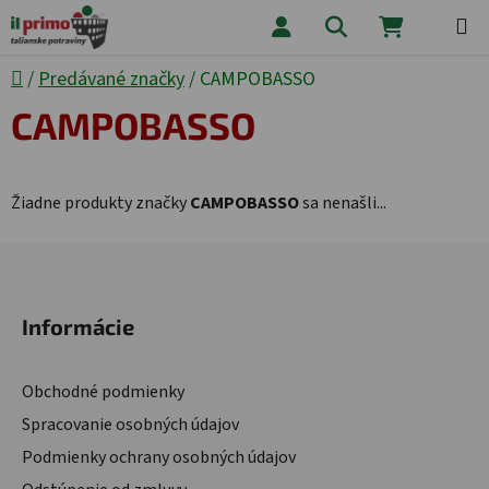
Prejsť na obsah
Hľadať
NÁKUPNÝ
Domov
/
Predávané značky
/
CAMPOBASSO
CAMPOBASSO
Žiadne produkty značky
CAMPOBASSO
sa nenašli...
Zápätie
Informácie
Obchodné podmienky
Spracovanie osobných údajov
Podmienky ochrany osobných údajov