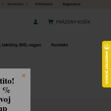
Prihlásenie
Registrácia
Slovenčina
PRÁZDNY KOŠÍK
NÁKUPNÝ KOŠÍK
 laktózy, BIO, vegan
Kontakt
ito!
8 %
voj
kup