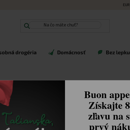
EUR
sobná drogéria
Domácnosť
Bez lepku,
Buon appet
Získajte 
zľavu na s
prvý ná