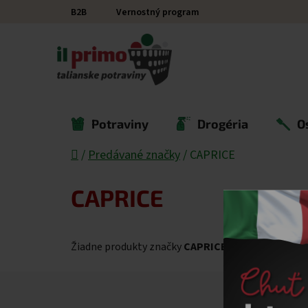
Prejsť na obsah
B2B
Vernostný program
Potraviny
Drogéria
O
Domov
/
Predávané značky
/
CAPRICE
CAPRICE
Žiadne produkty značky
CAPRICE
sa nenašli...
Zápätie