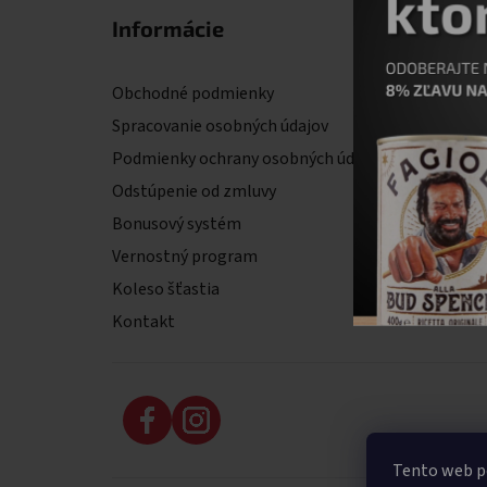
Informácie
Fakt
Obchodné podmienky
il primo
Komens
Spracovanie osobných údajov
900 01
Podmienky ochrany osobných údajov
IČO: 53
DIČ: 2
Odstúpenie od zmluvy
IČ DPH
Bonusový systém
Vernostný program
Koleso šťastia
Kontakt
Tento web p