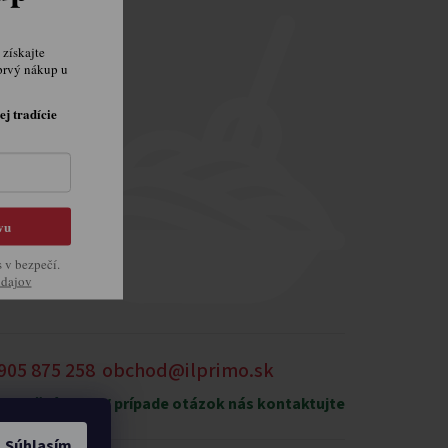
získajte
prvý nákup u
ej tradície
vu
s v bezpečí.
údajov
905 875 258
obchod@ilprimo.sk
xpedičný sklad
V prípade otázok nás kontaktujte
Súhlasím