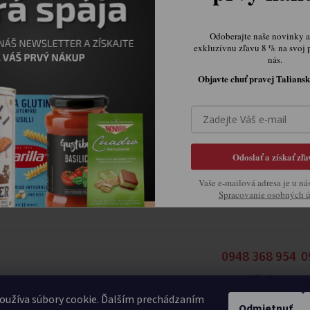
uračné údaje
Expedičný sklad
Odoberajte naše novinky a 
exkluzívnu zľavu 8 % na svoj 
 s.r.o.
Belá 7634
nás.
kého 1565/9
91105 Trenčín
Objavte chuť pravej Taliansk
 Modra
Slovensko
 114 701
0948 368 954
121299961
0905 875 258
: SK2121299961
obchod@ilprimo.sk
Odoslať a získať zľa
Vaše e-mailová adresa je u ná
Spracovanie osobných 
0948 368 954
0
Expedičný sklad
E
oužíva súbory cookie. Ďalším prechádzaním
Odmietnuť