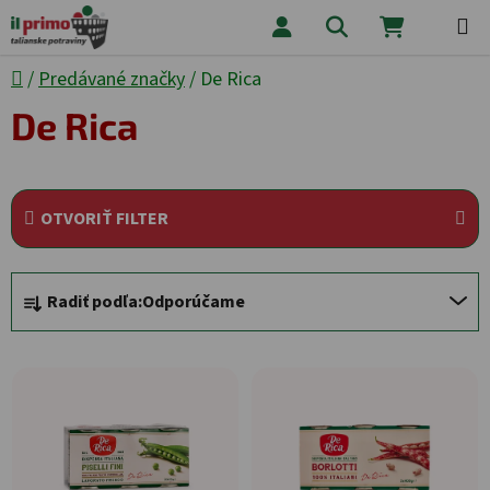
Prejsť na obsah
Hľadať
NÁKUPNÝ
Domov
/
Predávané značky
/
De Rica
De Rica
OTVORIŤ FILTER
Radenie produktov
Radiť podľa:
Odporúčame
Výpis produktov