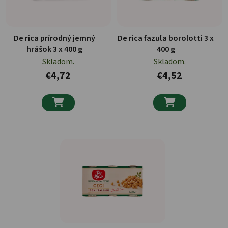
De rica prírodný jemný
De rica fazuľa borolotti 3 x
hrášok 3 x 400 g
400 g
Skladom.
Skladom.
€4,72
€4,52

