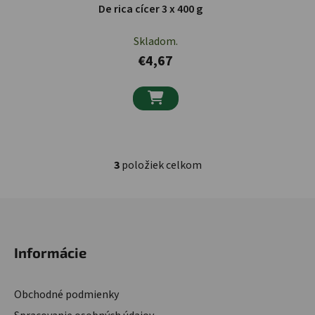
De rica cícer 3 x 400 g
Skladom.
€4,67

3
položiek celkom
Ovládacie prvky výpisu
Zápätie
Informácie
Obchodné podmienky