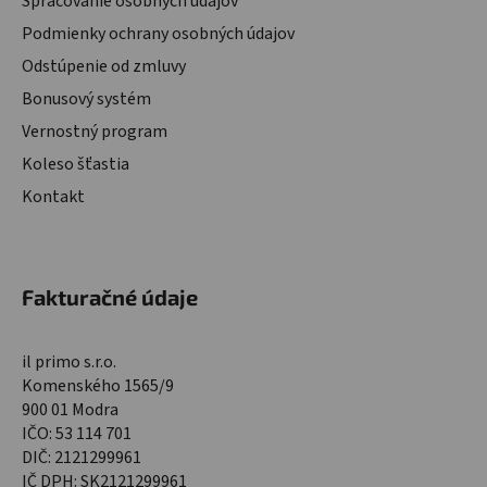
Spracovanie osobných údajov
Podmienky ochrany osobných údajov
Odstúpenie od zmluvy
Bonusový systém
Vernostný program
Koleso šťastia
Kontakt
Fakturačné údaje
il primo s.r.o.
Komenského 1565/9
900 01 Modra
IČO: 53 114 701
DIČ: 2121299961
IČ DPH: SK2121299961