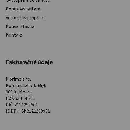
Odstúpenie od zmluvy
Bonusový systém
Vernostný program
Koleso šťastia
Kontakt
Fakturačné údaje
il primo s.r.o.
Komenského 1565/9
900 01 Modra
IČO: 53 114 701
DIČ: 2121299961
IČ DPH: SK2121299961