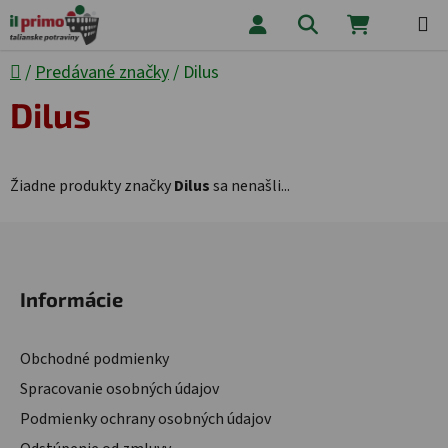
Prejsť na obsah
Hľadať
NÁKUPNÝ
Domov
/
Predávané značky
/
Dilus
Dilus
Žiadne produkty značky
Dilus
sa nenašli...
Zápätie
Informácie
Obchodné podmienky
Spracovanie osobných údajov
Podmienky ochrany osobných údajov