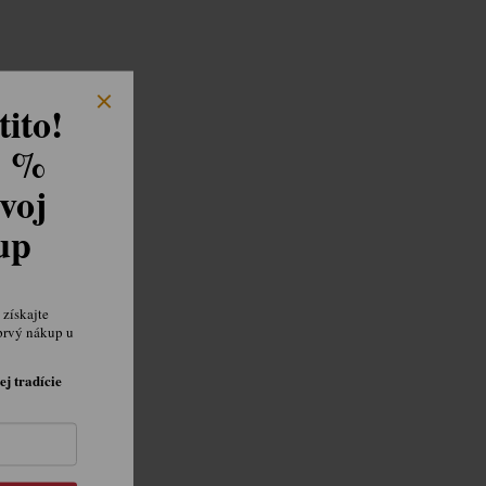
ito!
8 %
voj
kup
získajte
prvý nákup u
ej tradície