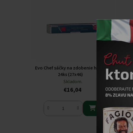
Evo Chef sáčky na zdobenie hrubý
E
24ks (27x46)
Skladom.
€16,04
