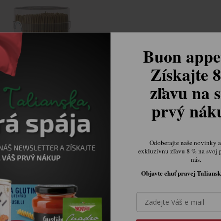
Buon appet
Získajte 
zľavu na s
prvý ná
vochef špáradlá 450ks
Skladom.
Odoberajte naše novinky a 
€2,31
exkluzívnu zľavu 8 % na svoj 
nás.
Objavte chuť pravej Taliansk

Ovládacie prvky výpisu