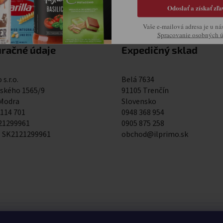
Odoslať a získať zľa
Vaše e-mailová adresa je u ná
Spracovanie osobných 
uračné údaje
Expedičný sklad
 s.r.o.
Belá 7634
kého 1565/9
91105 Trenčín
 Modra
Slovensko
 114 701
0948 368 954
121299961
0905 875 258
: SK2121299961
obchod@ilprimo.sk
0948 368 954
0