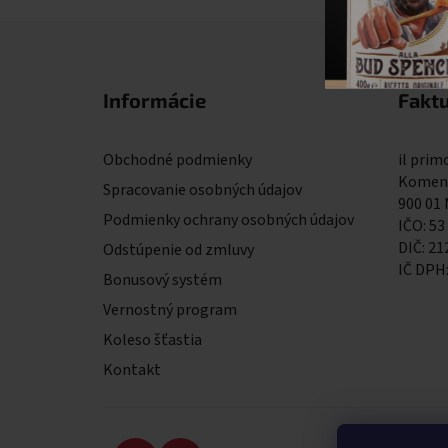
Zápätie
Informácie
Fakt
Obchodné podmienky
il primo
Komens
Spracovanie osobných údajov
900 01
Podmienky ochrany osobných údajov
IČO: 53
DIČ: 2
Odstúpenie od zmluvy
IČ DPH
Bonusový systém
Vernostný program
Koleso šťastia
Kontakt