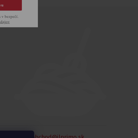
vu
s v bezpečí.
údajov
905 875 258
obchod@ilprimo.sk