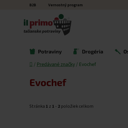
Prejsť na obsah
B2B
Vernostný program
Potraviny
Drogéria
O
Domov
/
Predávané značky
/
Evochef
Evochef
Stránka
1
z
1
-
2
položiek celkom
Výpis produktov