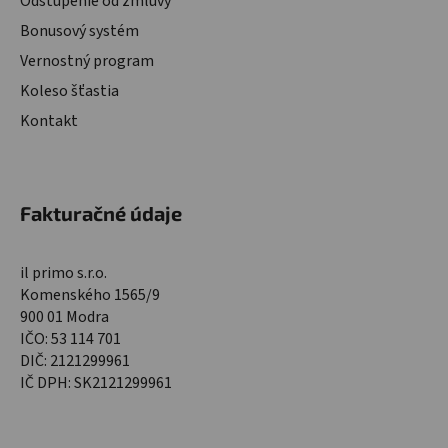
Odstúpenie od zmluvy
Bonusový systém
Vernostný program
Koleso šťastia
Kontakt
Fakturačné údaje
il primo s.r.o.
Komenského 1565/9
900 01 Modra
IČO: 53 114 701
DIČ: 2121299961
IČ DPH: SK2121299961