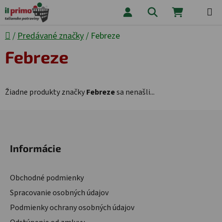
Prejsť na obsah
Hľadať
NÁKUPNÝ
Domov
/
Predávané značky
/
Febreze
Febreze
Žiadne produkty značky
Febreze
sa nenašli...
Zápätie
Informácie
Obchodné podmienky
Spracovanie osobných údajov
Podmienky ochrany osobných údajov