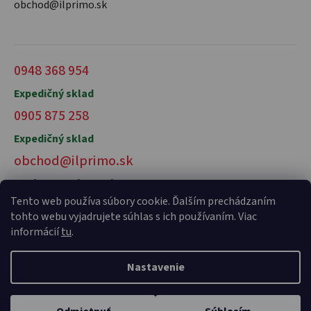
obchod@ilprimo.sk
0948 368 954
Expedičný sklad
0905 875 258
Expedičný sklad
obchod@ilprimo.sk
V prípade otázok nás kontaktujte
Tento web používa súbory cookie. Ďalším prechádzaním
tohto webu vyjadrujete súhlas s ich používaním. Viac
informácií
tu
.
Nastavenie
Vytvoril Shoptet Premium
a
Adatelier