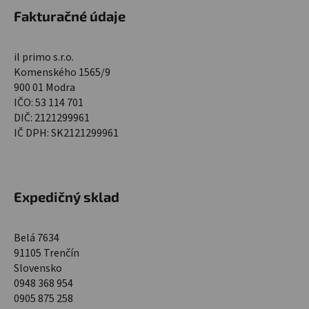
Fakturačné údaje
il primo s.r.o.
Komenského 1565/9
900 01 Modra
IČO: 53 114 701
DIČ: 2121299961
IČ DPH: SK2121299961
Expedičný sklad
Belá 7634
91105 Trenčín
Slovensko
0948 368 954
0905 875 258