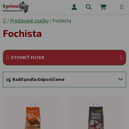
Prejsť na obsah
Hľadať
NÁKUPNÝ
Domov
/
Predávané značky
/
Fochista
Fochista
OTVORIŤ FILTER
Radenie produktov
Radiť podľa:
Odporúčame
Výpis produktov