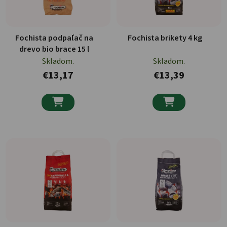
Fochista podpaľač na
Fochista brikety 4 kg
drevo bio brace 15 l
Skladom.
Skladom.
€13,17
€13,39

