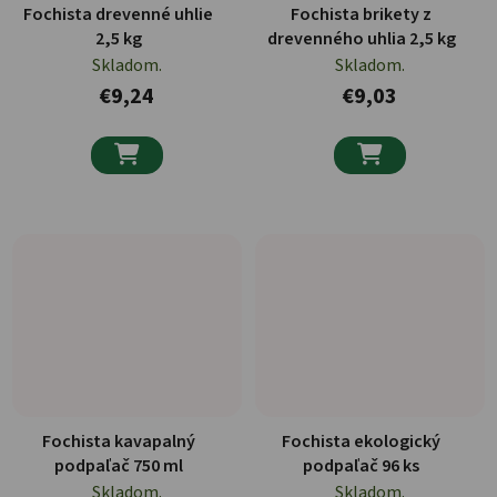
Fochista drevenné uhlie
Fochista brikety z
2,5 kg
drevenného uhlia 2,5 kg
Skladom.
Skladom.
€9,24
€9,03


Fochista kavapalný
Fochista ekologický
podpaľač 750 ml
podpaľač 96 ks
Skladom.
Skladom.