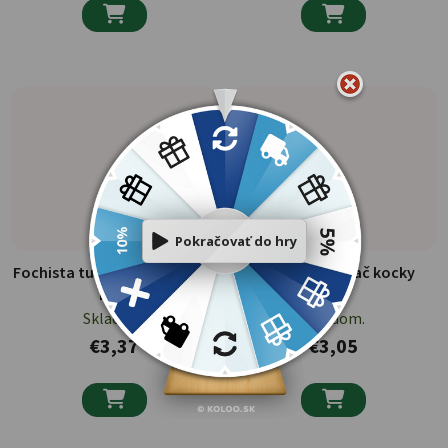


Fochista tuhý odpaaľač 40
Fochista podpaľač kocky
ks
40 ks
Skladom.
Skladom.
€3,37
€3,05

