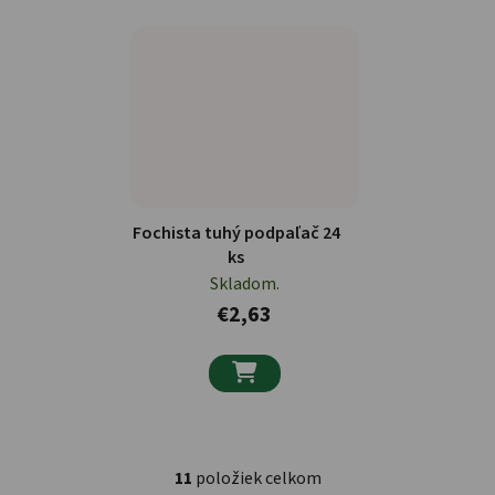
Fochista tuhý podpaľač 24
ks
Skladom.
€2,63

11
položiek celkom
Ovládacie prvky výpisu