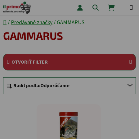
Prejsť na obsah
Hľadať
NÁKUPNÝ
Domov
/
Predávané značky
/
GAMMARUS
GAMMARUS
OTVORIŤ FILTER
Radenie produktov
Radiť podľa:
Odporúčame
Výpis produktov