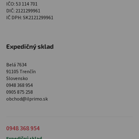
IČO: 53 114 701
DIČ: 2121299961
IČ DPH: SK2121299961
Expedičný sklad
Belá 7634
91105 Trenčín
Slovensko
0948 368 954
0905 875 258
obchod@ilprimo.sk
0948 368 954
Expedičný sklad