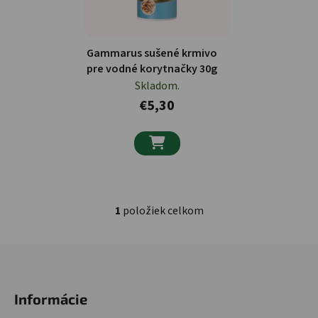
Gammarus sušené krmivo
pre vodné korytnačky 30g
Skladom.
€5,30

1
položiek celkom
Ovládacie prvky výpisu
Zápätie
Informácie