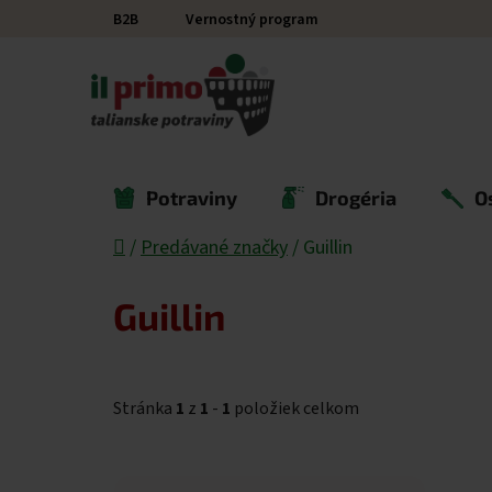
Prejsť na obsah
B2B
Vernostný program
Potraviny
Drogéria
O
Domov
/
Predávané značky
/
Guillin
Guillin
Stránka
1
z
1
-
1
položiek celkom
Výpis produktov