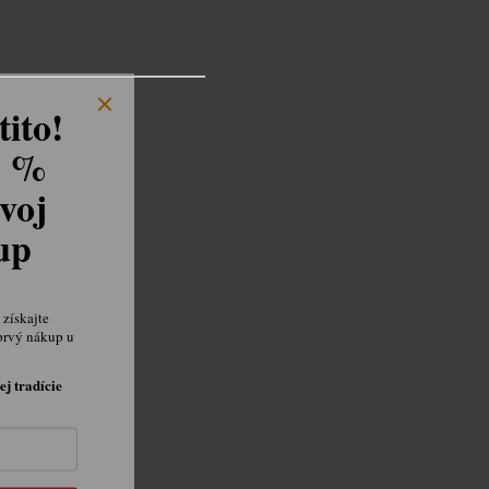
ito!
8 %
voj
kup
získajte
prvý nákup u
ej tradície