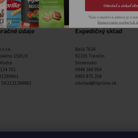
Odoslať a získať zľa
Vaše e-mailová adresa je u ná
Spracovanie osobných 
uračné údaje
Expedičný sklad
 s.r.o.
Belá 7634
kého 1565/9
91105 Trenčín
 Modra
Slovensko
 114 701
0948 368 954
121299961
0905 875 258
: SK2121299961
obchod@ilprimo.sk
0948 368 954
0