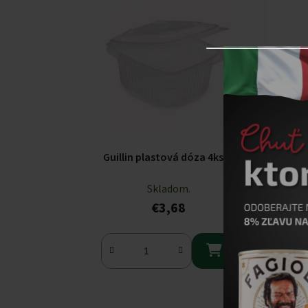
Guillin plastová dóza 4ks
Skladom.
€3,68
