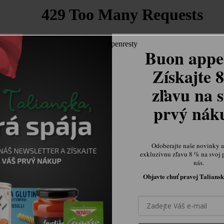
Buon appet
Získajte 
zľavu na s
prvý ná
Odoberajte naše novinky a 
exkluzívnu zľavu 8 % na svoj 
nás.
Objavte chuť pravej Taliansk
Ovládacie prvky výpisu