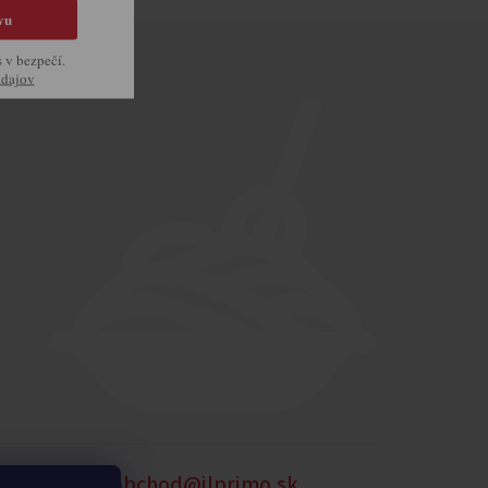
vu
s v bezpečí.
údajov
905 875 258
obchod@ilprimo.sk