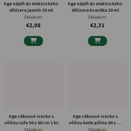
Irge náplň do elektrického
Irge náplň do elektrického
difúzera jasmín 20 ml
difúzera bvanilka 20 ml
Skladom.
Skladom.
€2,08
€2,31


Irge vákuové vrecko s
Irge vákuové vrecko s
vôňou ruže 50 x 60 cm 1 ks
vôňou biele pižmo 60 x 80
cm 1 ks
Skladom.
Skladom.