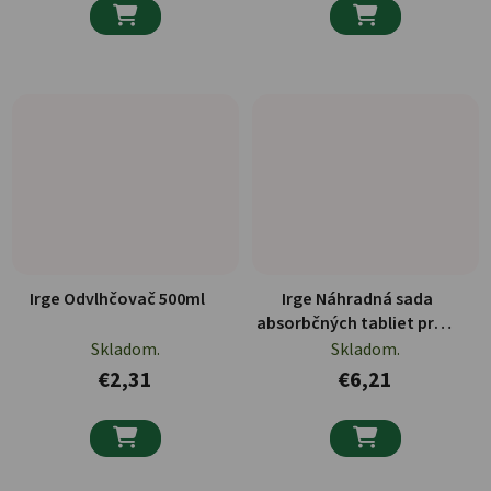


Irge Odvlhčovač 500ml
Irge Náhradná sada
absorbčných tabliet proti
vhkosti bez vône 2x450g
Skladom.
Skladom.
€2,31
€6,21

