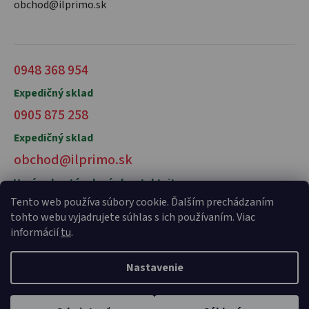
obchod@ilprimo.sk
0948 368 954
Expedičný sklad
0905 875 258
Expedičný sklad
obchod@ilprimo.sk
V prípade otázok nás kontaktujte
Tento web používa súbory cookie. Ďalším prechádzaním
tohto webu vyjadrujete súhlas s ich používaním. Viac
informácií
tu
.
Nastavenie
Vytvoril Shoptet Premium
a
Adatelier