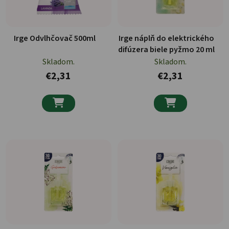
Irge Odvlhčovač 500ml
Irge náplň do elektrického
difúzera biele pyžmo 20 ml
Skladom.
Skladom.
€2,31
€2,31

