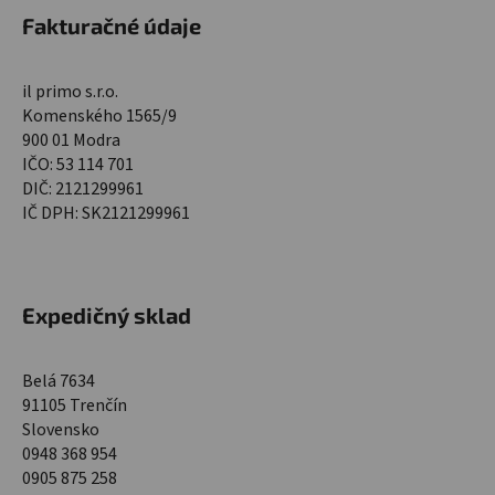
Fakturačné údaje
il primo s.r.o.
Komenského 1565/9
900 01 Modra
IČO: 53 114 701
DIČ: 2121299961
IČ DPH: SK2121299961
Expedičný sklad
Belá 7634
91105 Trenčín
Slovensko
0948 368 954
0905 875 258