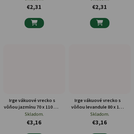
€2,31
€2,31


Irge vákuové vrecko s
Irge vákuové vrecko s
vôňou jazmínu 70 x 110 cm
vôňou levandule 80 x 120
1 ks
cm 1 ks
Skladom.
Skladom.
€3,16
€3,16