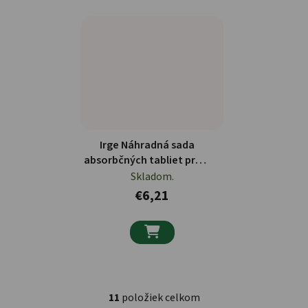
Irge Náhradná sada
absorbčných tabliet proti
vhkosti s vôňou levandule
Skladom.
2x450g
€6,21

11
položiek celkom
Ovládacie prvky výpisu