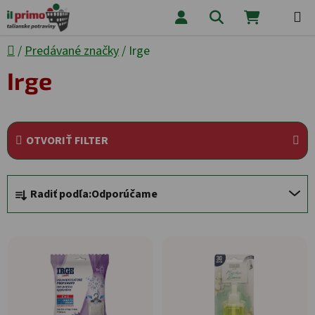
Prejsť na obsah
Hľadať
NÁKUPNÝ
Domov
/
Predávané značky
/
Irge
Irge
OTVORIŤ FILTER
Radenie produktov
Radiť podľa:
Odporúčame
Výpis produktov