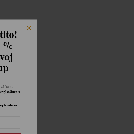
ito!
8 %
voj
kup
získajte
prvý nákup u
ej tradície