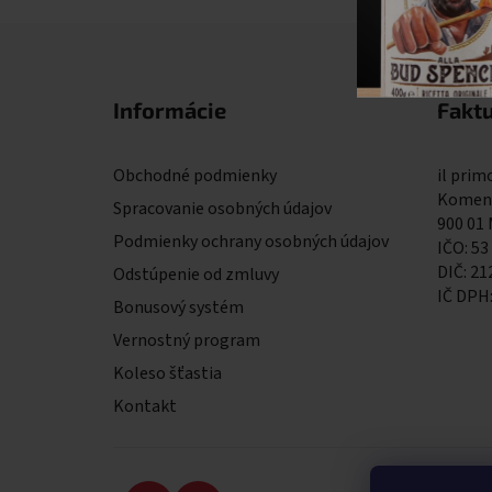
Zápätie
Informácie
Fakt
Obchodné podmienky
il primo
Komens
Spracovanie osobných údajov
900 01
Podmienky ochrany osobných údajov
IČO: 53
DIČ: 2
Odstúpenie od zmluvy
IČ DPH
Bonusový systém
Vernostný program
Koleso šťastia
Kontakt