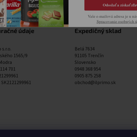
Odoslať a získať zľa
Vaše e-mailová adresa je u ná
Spracovanie osobných 
uračné údaje
Expedičný sklad
 s.r.o.
Belá 7634
kého 1565/9
91105 Trenčín
 Modra
Slovensko
 114 701
0948 368 954
121299961
0905 875 258
: SK2121299961
obchod@ilprimo.sk
0948 368 954
0