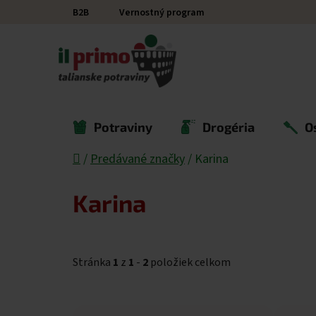
Prejsť na obsah
B2B
Vernostný program
Potraviny
Drogéria
O
Domov
/
Predávané značky
/
Karina
Karina
Stránka
1
z
1
-
2
položiek celkom
Výpis produktov