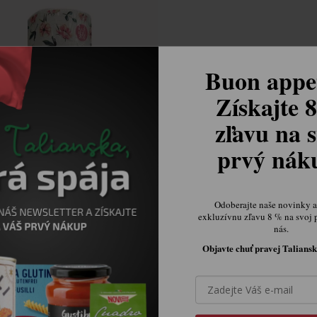
Buon appet
Získajte 
zľavu na s
prvý ná
na dvojvrstvová rolka 1 ks
Skladom.
Odoberajte naše novinky a 
€3,37
exkluzívnu zľavu 8 % na svoj 
nás.
Objavte chuť pravej Taliansk

Ovládacie prvky výpisu