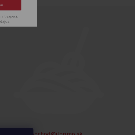
vu
s v bezpečí.
údajov
905 875 258
obchod@ilprimo.sk