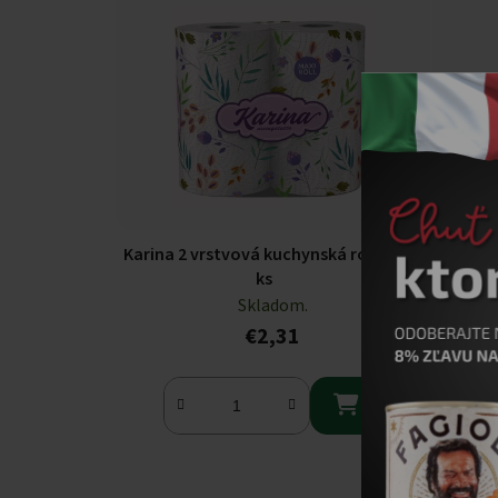
Karina 2 vrstvová kuchynská rolka 2
Kari
ks
Skladom.
€2,31
