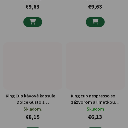
€9,63
€9,63


King Cup kávové kapsule
King cup nespresso so
Dolce Gusto s
zázvorom a limetkou
kombináciou cappuccina a
kapsule 10 ks
Skladom.
Skladom
ginsenu 10ks
€8,15
€6,13