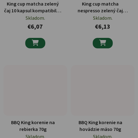
King cup matcha zelený
King cup matcha
čaj 10 kapsul kompatibilné
nespresso zelený čaj
s dolce gusto
kapsule 10 ks
Skladom.
Skladom.
€6,07
€6,13


BBQ King korenie na
BBQ King korenie na
rebierka 70g
hovädzie mäso 70g
Skladom.
Skladom.