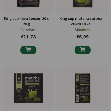
King cup káva ženšen 20 x
King cup matcha čaj bez
20 g
cukru 10 ks
Skladom.
Skladom.
€11,78
€6,09

