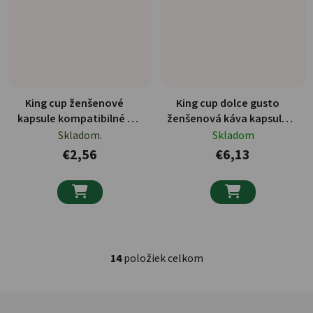
King cup ženšenové
King cup dolce gusto
kapsule kompatibilné s
ženšenová káva kapsule
dolce gusto 10 ks
10 ks
Skladom.
Skladom
€2,56
€6,13


14
položiek celkom
Ovládacie prvky výpisu
Zápätie