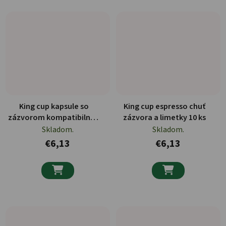
King cup kapsule so
King cup espresso chuť
zázvorom kompatibilné s
zázvora a limetky 10 ks
nespresso 10 ks
Skladom.
Skladom.
€6,13
€6,13

