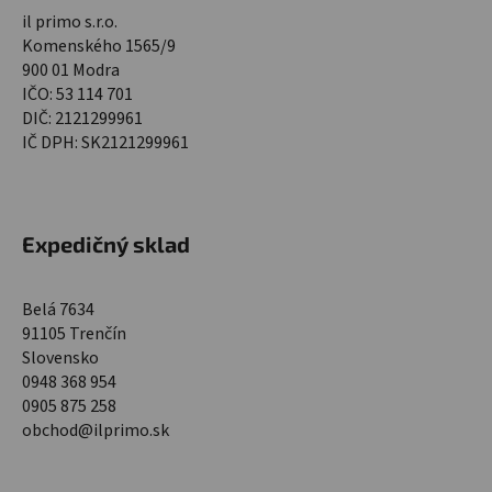
il primo s.r.o.
Komenského 1565/9
900 01 Modra
IČO: 53 114 701
DIČ: 2121299961
IČ DPH: SK2121299961
Expedičný sklad
Belá 7634
91105 Trenčín
Slovensko
0948 368 954
0905 875 258
obchod@ilprimo.sk