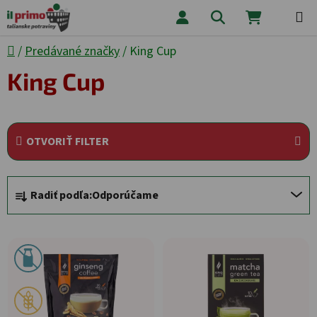
Prejsť na obsah
Hľadať
NÁKUPNÝ
Domov
/
Predávané značky
/
King Cup
King Cup
OTVORIŤ FILTER
Radenie produktov
Radiť podľa:
Odporúčame
Výpis produktov