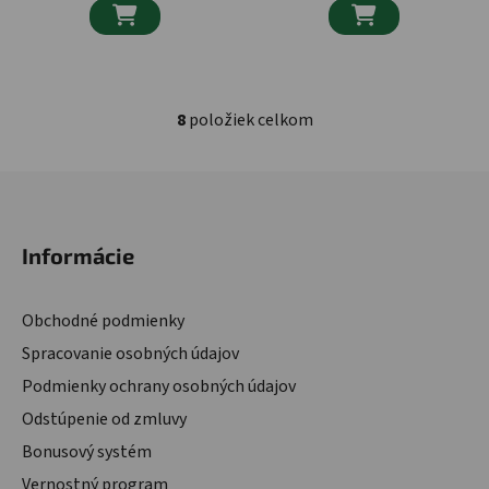


8
položiek celkom
Ovládacie prvky výpisu
Zápätie
Informácie
Obchodné podmienky
Spracovanie osobných údajov
Podmienky ochrany osobných údajov
Odstúpenie od zmluvy
Bonusový systém
Vernostný program