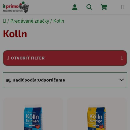
Prejsť na obsah
Hľadať
NÁKUPNÝ
Domov
/
Predávané značky
/
Kolln
Kolln
OTVORIŤ FILTER
Radenie produktov
Radiť podľa:
Odporúčame
Výpis produktov