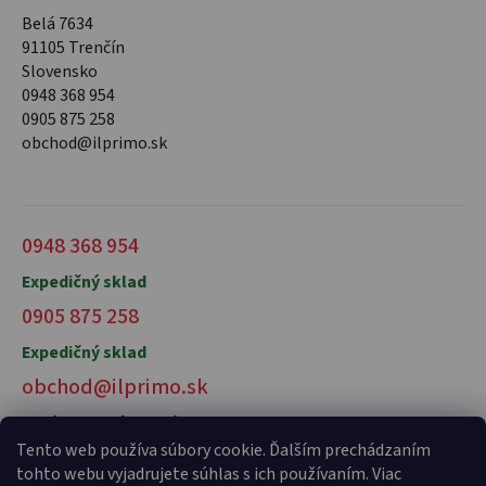
Belá 7634
91105 Trenčín
Slovensko
0948 368 954
0905 875 258
obchod@ilprimo.sk
0948 368 954
Expedičný sklad
0905 875 258
Expedičný sklad
obchod@ilprimo.sk
V prípade otázok nás kontaktujte
Tento web používa súbory cookie. Ďalším prechádzaním
tohto webu vyjadrujete súhlas s ich používaním. Viac