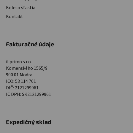
Koleso šťastia
Kontakt
Fakturačné údaje
il primo s.r.o.
Komenského 1565/9
900 01 Modra
IČO: 53 114 701
DIČ: 2121299961
IČ DPH: SK2121299961
Expedičný sklad