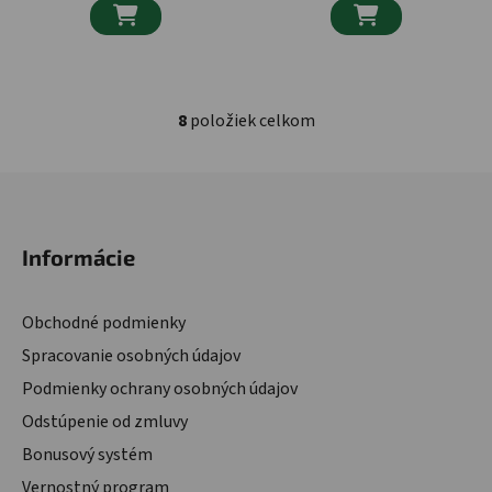


8
položiek celkom
Ovládacie prvky výpisu
Zápätie
Informácie
Obchodné podmienky
Spracovanie osobných údajov
Podmienky ochrany osobných údajov
Odstúpenie od zmluvy
Bonusový systém
Vernostný program