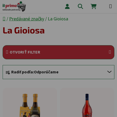
Prejsť na obsah
Hľadať
NÁKUPNÝ
Domov
/
Predávané značky
/
La Gioiosa
La Gioiosa
OTVORIŤ FILTER
Radenie produktov
Radiť podľa:
Odporúčame
Výpis produktov