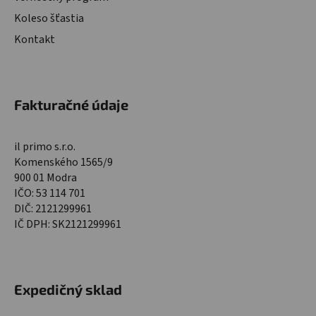
Koleso šťastia
Kontakt
Fakturačné údaje
il primo s.r.o.
Komenského 1565/9
900 01 Modra
IČO: 53 114 701
DIČ: 2121299961
IČ DPH: SK2121299961
Expedičný sklad