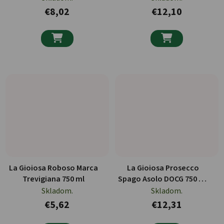
€8,02
€12,10


La Gioiosa Roboso Marca
La Gioiosa Prosecco
Trevigiana 750 ml
Spago Asolo DOCG 750 ml
BIO
Skladom.
Skladom.
€5,62
€12,31