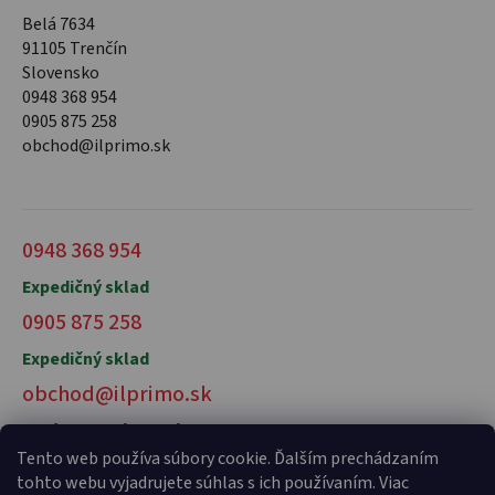
Belá 7634
91105 Trenčín
Slovensko
0948 368 954
0905 875 258
obchod@ilprimo.sk
0948 368 954
Expedičný sklad
0905 875 258
Expedičný sklad
obchod@ilprimo.sk
V prípade otázok nás kontaktujte
Tento web používa súbory cookie. Ďalším prechádzaním
tohto webu vyjadrujete súhlas s ich používaním. Viac