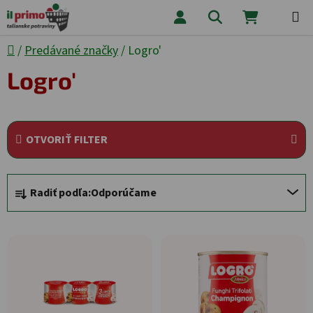
Prejsť na obsah
Hľadať
NÁKUPNÝ
Domov
/
Predávané značky
/
Logro'
Logro'
OTVORIŤ FILTER
Radenie produktov
Radiť podľa:
Odporúčame
Výpis produktov