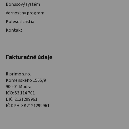
Bonusový systém
Vernostný program
Koleso šťastia
Kontakt
Fakturačné údaje
il primo s.r.o.
Komenského 1565/9
900 01 Modra
IČO: 53 114 701
DIČ: 2121299961
IČ DPH: SK2121299961