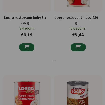
Logro restované huby 3 x
Logro restované huby 280
180 g
g
Skladom.
Skladom.
€6,19
€3,44


...