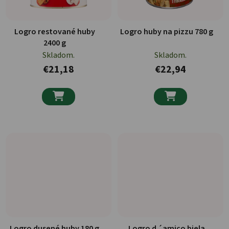
Logro restované huby
Logro huby na pizzu 780 g
2400 g
Skladom.
Skladom.
€21,18
€22,94


Logro dusené huby 180 g
Logro d ´amico biela