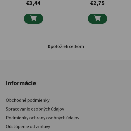
€3,44
€2,75


8
položiek celkom
Ovládacie prvky výpisu
Zápätie
Informácie
Obchodné podmienky
Spracovanie osobných údajov
Podmienky ochrany osobných údajov
Odstúpenie od zmluvy