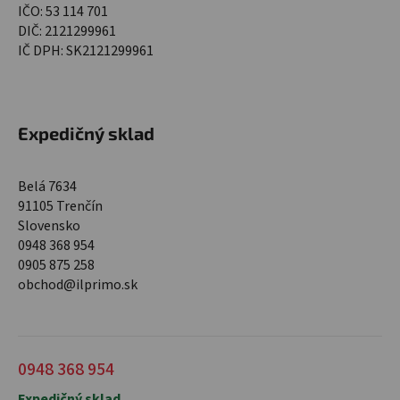
IČO: 53 114 701
DIČ: 2121299961
IČ DPH: SK2121299961
Expedičný sklad
Belá 7634
91105 Trenčín
Slovensko
0948 368 954
0905 875 258
obchod@ilprimo.sk
0948 368 954
Expedičný sklad