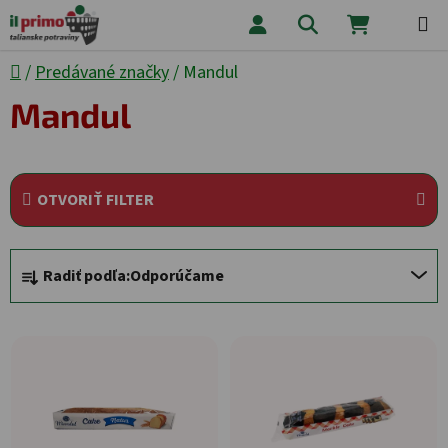
Prejsť na obsah
Hľadať
NÁKUPNÝ
Domov
/
Predávané značky
/
Mandul
Mandul
OTVORIŤ FILTER
Radenie produktov
Radiť podľa:
Odporúčame
Výpis produktov