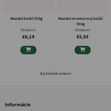
Mandul koláč 550g
Mandul mramorový koláč
550g
Skladom.
Skladom.
€6,14
€5,93


2
položiek celkom
Ovládacie prvky výpisu
Zápätie
Informácie