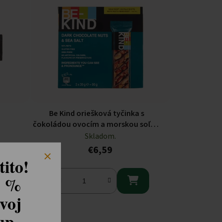
Be Kind oriešková tyčinka s
čokoládou ovocím a morskou soľou
3x30g bezlepková
Skladom.
€6,59
ito!
8 %

voj
kup