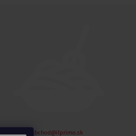
905 875 258
obchod@ilprimo.sk