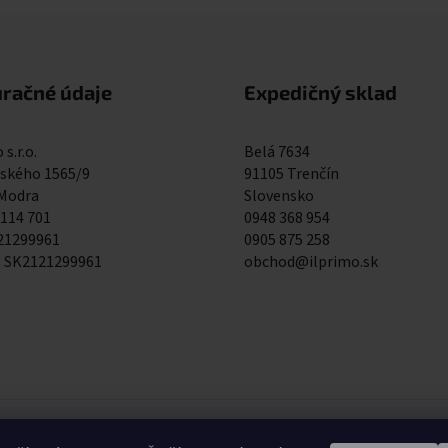
uračné údaje
Expedičný sklad
 s.r.o.
Belá 7634
kého 1565/9
91105 Trenčín
 Modra
Slovensko
 114 701
0948 368 954
121299961
0905 875 258
: SK2121299961
obchod@ilprimo.sk
0948 368 954
0