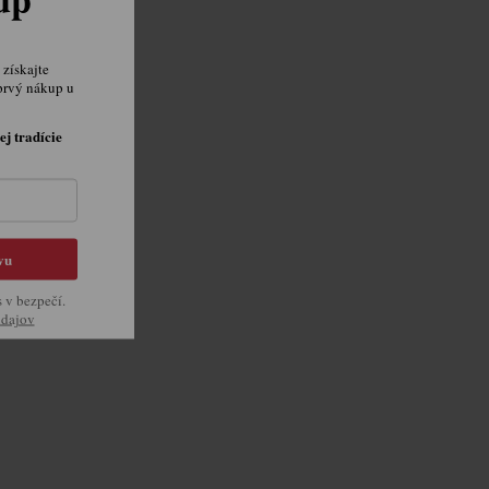
získajte
prvý nákup u
ej tradície
vu
s v bezpečí.
údajov