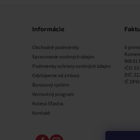
Zápätie
Informácie
Fakt
Obchodné podmienky
il primo
Komens
Spracovanie osobných údajov
900 01
Podmienky ochrany osobných údajov
IČO: 53
DIČ: 2
Odstúpenie od zmluvy
IČ DPH
Bonusový systém
Vernostný program
Koleso šťastia
Kontakt