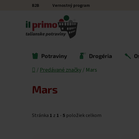
Prejsť na obsah
B2B
Vernostný program
Potraviny
Drogéria
O
Domov
/
Predávané značky
/
Mars
Mars
Stránka
1
z
1
-
5
položiek celkom
Výpis produktov