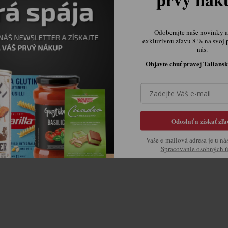
Odoberajte naše novinky a 
exkluzívnu zľavu 8 % na svoj 
nás.
Objavte chuť pravej Taliansk
Odoslať a získať zľa
Vaše e-mailová adresa je u ná
Spracovanie osobných 
Ovládacie prvky výpisu