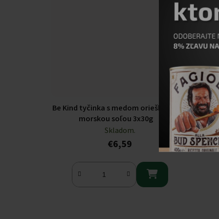
Be Kind tyčinka s medom orieškami s
morskou soľou 3x30g
Skladom.
€6,59
