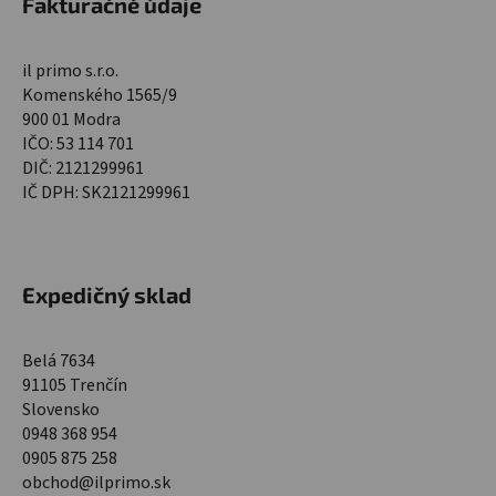
Fakturačné údaje
il primo s.r.o.
Komenského 1565/9
900 01 Modra
IČO: 53 114 701
DIČ: 2121299961
IČ DPH: SK2121299961
Expedičný sklad
Belá 7634
91105 Trenčín
Slovensko
0948 368 954
0905 875 258
obchod@ilprimo.sk