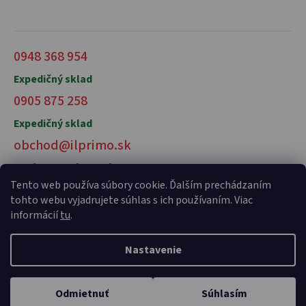
0948 368 954
Expedičný sklad
0905 875 258
Expedičný sklad
obchod@ilprimo.sk
V prípade otázok nás kontaktujte
Tento web používa súbory cookie. Ďalším prechádzaním
tohto webu vyjadrujete súhlas s ich používaním. Viac
informácií
tu
.
Nastavenie
Vytvoril Shoptet Premium
a
Adatelier
Odmietnuť
Súhlasím
Copyright 2026
il primo talianske potraviny
. Všetky práva