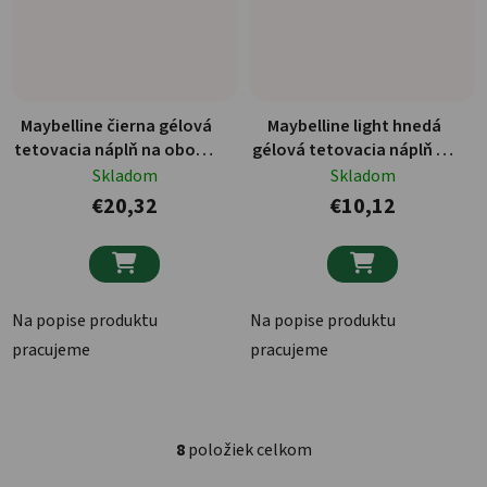
Maybelline čierna gélová
Maybelline light hnedá
tetovacia náplň na obočie
gélová tetovacia náplň na
6,8ml
obočie 5ml
Skladom
Skladom
€20,32
€10,12


Na popise produktu
Na popise produktu
pracujeme
pracujeme
8
položiek celkom
Ovládacie prvky výpisu