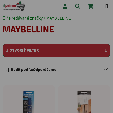
Prejsť na obsah
Hľadať
NÁKUPNÝ
Domov
/
Predávané značky
/
MAYBELLINE
MAYBELLINE
OTVORIŤ FILTER
Radenie produktov
Radiť podľa:
Odporúčame
Výpis produktov