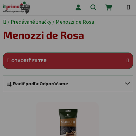
Prejsť na obsah
Hľadať
NÁKUPNÝ
Domov
/
Predávané značky
/
Menozzi de Rosa
Menozzi de Rosa
OTVORIŤ FILTER
Radenie produktov
Radiť podľa:
Odporúčame
Výpis produktov