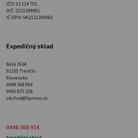
IČO: 53 114 701
DIČ: 2121299961
IČ DPH: SK2121299961
Expedičný sklad
Belá 7634
91105 Trenčín
Slovensko
0948 368 954
0905 875 258
obchod@ilprimo.sk
0948 368 954
Expedičný sklad