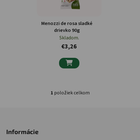
Menozzi de rosa sladké
drievko 90g
Skladom.
€3,26

1
položiek celkom
Ovládacie prvky výpisu
Zápätie
Informácie