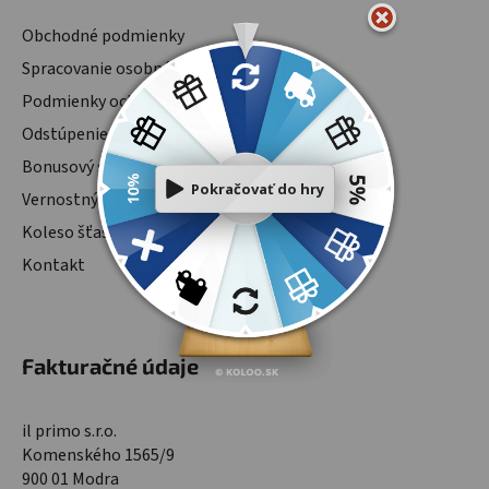
Obchodné podmienky
Spracovanie osobných údajov
Podmienky ochrany osobných údajov
Odstúpenie od zmluvy
Bonusový systém
Vernostný program
Koleso šťastia
Kontakt
Fakturačné údaje
il primo s.r.o.
Komenského 1565/9
900 01 Modra