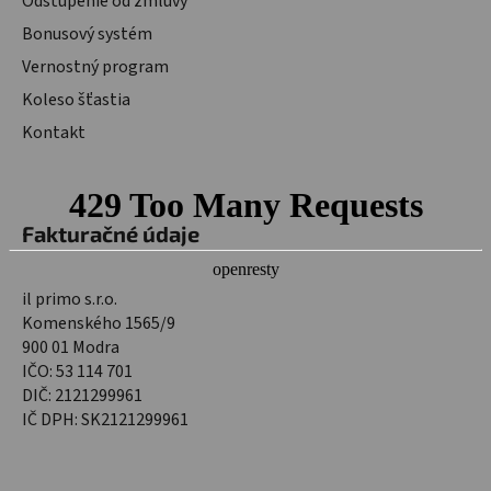
Odstúpenie od zmluvy
Bonusový systém
Vernostný program
Koleso šťastia
Kontakt
Fakturačné údaje
il primo s.r.o.
Komenského 1565/9
900 01 Modra
IČO: 53 114 701
DIČ: 2121299961
IČ DPH: SK2121299961