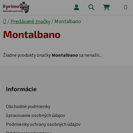
Prejsť na obsah
Hľadať
NÁKUPNÝ
Domov
/
Predávané značky
/
Montalbano
Montalbano
Žiadne produkty značky
Montalbano
sa nenašli...
Zápätie
Informácie
Obchodné podmienky
Spracovanie osobných údajov
Podmienky ochrany osobných údajov