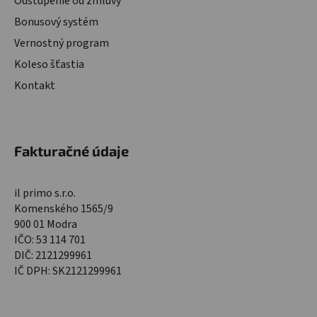
Odstúpenie od zmluvy
Bonusový systém
Vernostný program
Koleso šťastia
Kontakt
Fakturačné údaje
il primo s.r.o.
Komenského 1565/9
900 01 Modra
IČO: 53 114 701
DIČ: 2121299961
IČ DPH: SK2121299961