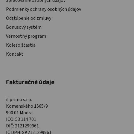
Spracovanie osobných údajov
Podmienky ochrany osobných údajov
Odstúpenie od zmluvy
Bonusový systém
Vernostný program
Koleso šťastia
Kontakt
Fakturačné údaje
il primo s.r.o.
Komenského 1565/9
900 01 Modra
IČO: 53 114 701
DIČ: 2121299961
IČ DPH: SK2121299961