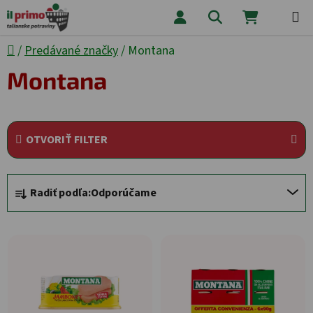
Prejsť na obsah
Hľadať
NÁKUPNÝ
Domov
/
Predávané značky
/
Montana
Montana
OTVORIŤ FILTER
Radenie produktov
Radiť podľa:
Odporúčame
Výpis produktov