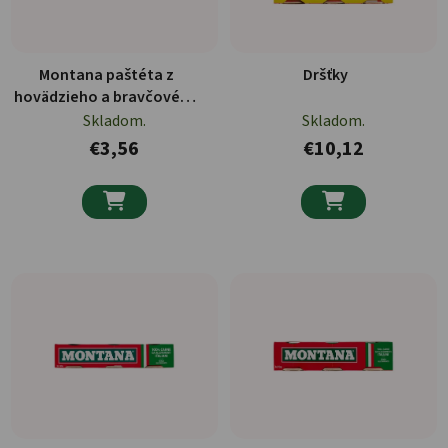
Montana paštéta z
Dršťky
hovädzieho a bravčového
mäsa 200g
Skladom.
Skladom.
€3,56
€10,12

