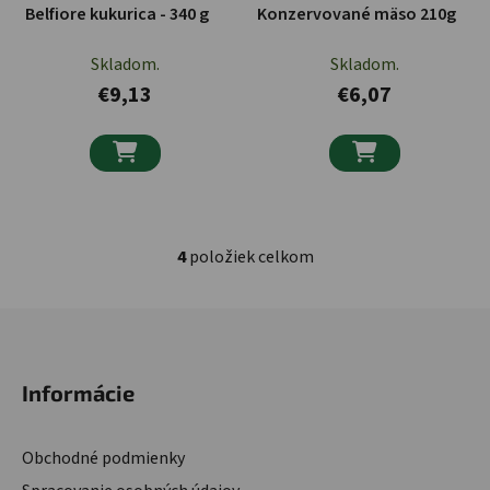
Belfiore kukurica - 340 g
Konzervované mäso 210g
Skladom.
Skladom.
€9,13
€6,07


4
položiek celkom
Ovládacie prvky výpisu
Zápätie
Informácie
Obchodné podmienky