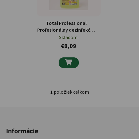
Total Professional
Profesionálny dezinfekčný
odmasťovač 5l
Skladom.
€8,09

1
položiek celkom
Ovládacie prvky výpisu
Zápätie
Informácie