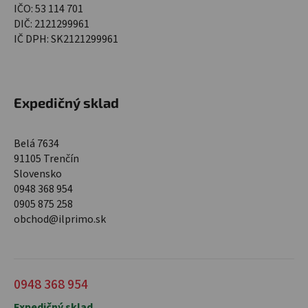
IČO: 53 114 701
DIČ: 2121299961
IČ DPH: SK2121299961
Expedičný sklad
Belá 7634
91105 Trenčín
Slovensko
0948 368 954
0905 875 258
obchod@ilprimo.sk
0948 368 954
Expedičný sklad