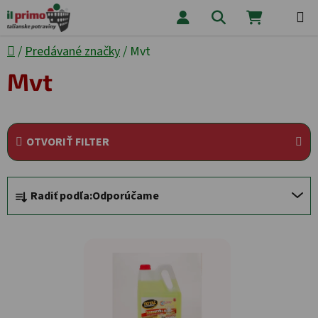
Prejsť na obsah
Hľadať
NÁKUPNÝ
Domov
/
Predávané značky
/
Mvt
Mvt
OTVORIŤ FILTER
Radenie produktov
Radiť podľa:
Odporúčame
Výpis produktov