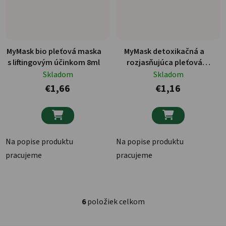
MyMask bio pleťová maska
MyMask detoxikačná a
s liftingovým účinkom 8ml
rozjasňujúca pleťová
maska pre suchú pokožku
Skladom
Skladom
6ml
€1,66
€1,16


Na popise produktu
Na popise produktu
pracujeme
pracujeme
6
položiek celkom
Ovládacie prvky výpisu