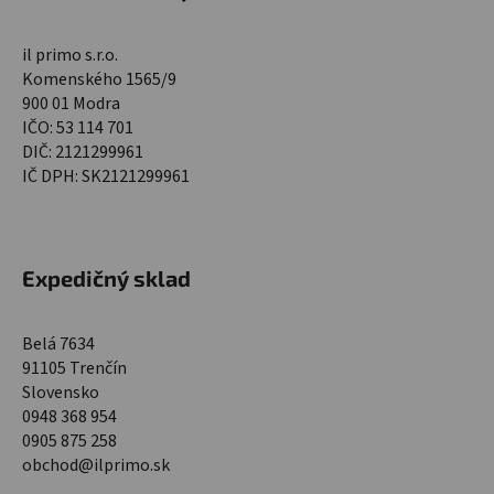
il primo s.r.o.
Komenského 1565/9
900 01 Modra
IČO: 53 114 701
DIČ: 2121299961
IČ DPH: SK2121299961
Expedičný sklad
Belá 7634
91105 Trenčín
Slovensko
0948 368 954
0905 875 258
obchod@ilprimo.sk