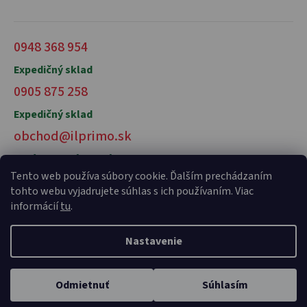
0948 368 954
Expedičný sklad
0905 875 258
Expedičný sklad
obchod@ilprimo.sk
V prípade otázok nás kontaktujte
Tento web používa súbory cookie. Ďalším prechádzaním
tohto webu vyjadrujete súhlas s ich používaním. Viac
informácií
tu
.
Nastavenie
Vytvoril Shoptet Premium
a
Adatelier
Odmietnuť
Súhlasím
Copyright 2026
il primo talianske potraviny
. Všetky práva
vyhradené.
Domov
Kategórie
Karta
Profil
Košík