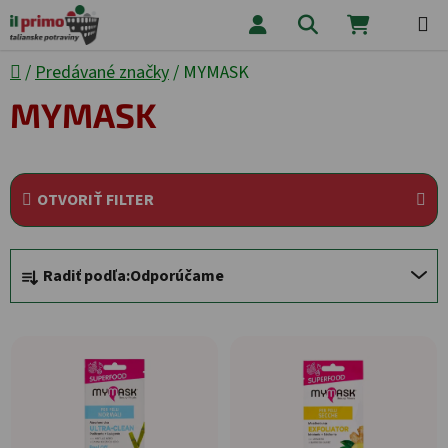
Prejsť na obsah
Hľadať
NÁKUPNÝ
Domov
/
Predávané značky
/
MYMASK
MYMASK
OTVORIŤ FILTER
Radenie produktov
Radiť podľa:
Odporúčame
Výpis produktov