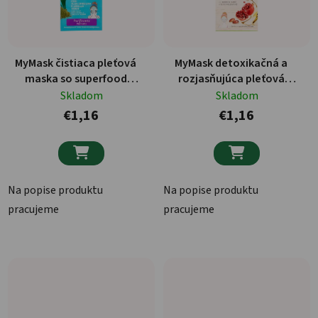
MyMask čistiaca pleťová
MyMask detoxikačná a
maska so superfood
rozjasňujúca pleťová
zložkami 8ml
maska pre suchú pokožku
Skladom
Skladom
6ml
€1,16
€1,16


Na popise produktu
Na popise produktu
pracujeme
pracujeme