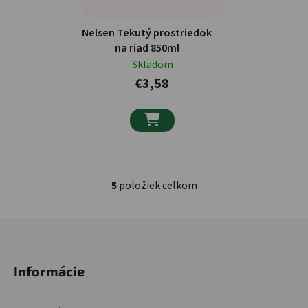
Nelsen Tekutý prostriedok
na riad 850ml
Skladom
€3,58

5
položiek celkom
Ovládacie prvky výpisu
Zápätie
Informácie