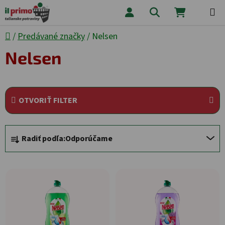
Prejsť na obsah
Hľadať
NÁKUPNÝ
Domov
/
Predávané značky
/
Nelsen
Nelsen
OTVORIŤ FILTER
Radenie produktov
Radiť podľa:
Odporúčame
Výpis produktov