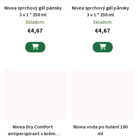
Nivea sprchový gél pánsky
Nivea sprchový gél pánsky
3 v 1 * 250 ml
3 v 1 * 250 ml
Skladom.
Skladom.
€4,67
€4,67


Nivea Dry Comfort
Nivea voda po holení 100
antiperspirant v kréme
ml