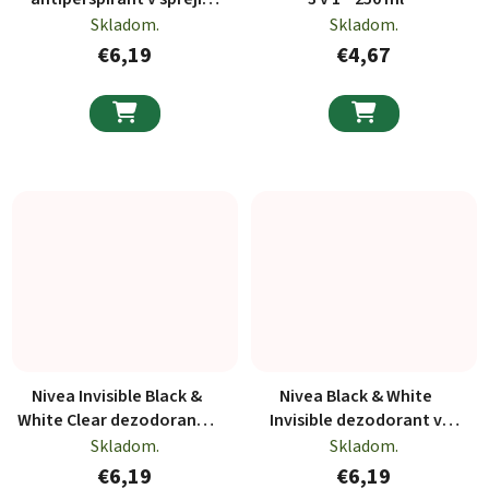
150ml
Skladom.
Skladom.
€6,19
€4,67


Nivea Invisible Black &
Nivea Black & White
White Clear dezodorant v
Invisible dezodorant v
spreji 150ml
spreji 150ml
Skladom.
Skladom.
€6,19
€6,19