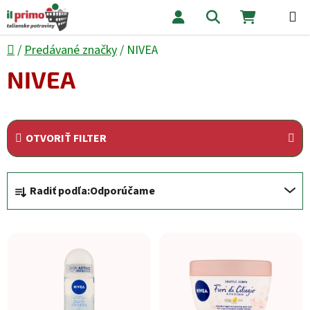
Prejsť na obsah
Hľadať
NÁKUPNÝ
Domov
/
Predávané značky
/
NIVEA
NIVEA
OTVORIŤ FILTER
Radenie produktov
Radiť podľa:
Odporúčame
Výpis produktov