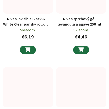
Nivea Invisible Black &
Nivea sprchový gél
White Clear pánsky roll-on
levanduľa a agáve 250 ml
dezodorant 50ml
Skladom.
Skladom.
€6,19
€4,46

