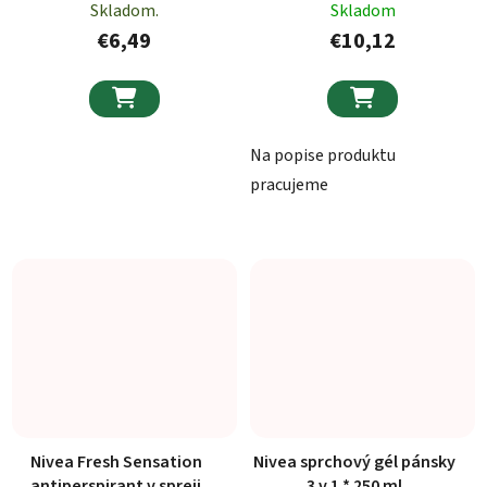
50ml
Skladom.
Skladom
€6,49
€10,12


Na popise produktu
pracujeme
Nivea Fresh Sensation
Nivea sprchový gél pánsky
antiperspirant v spreji
3 v 1 * 250 ml