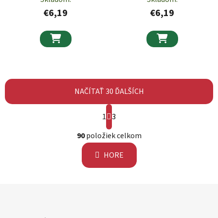
€6,19
€6,19


NAČÍTAŤ 30 ĎALŠÍCH
Stránkovanie
1
3
Ovládacie prvky výpisu
90
položiek celkom
HORE
Zápätie