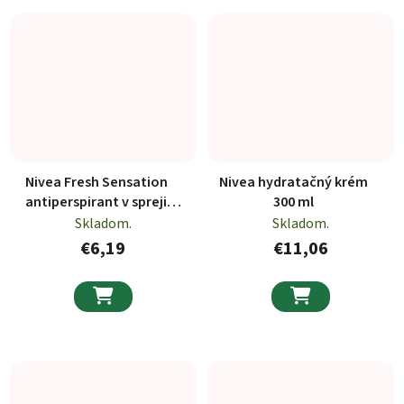
Nivea Fresh Sensation
Nivea hydratačný krém
antiperspirant v spreji
300 ml
150ml
Skladom.
Skladom.
€6,19
€11,06

