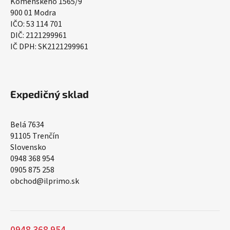
Komenského 1565/9
900 01 Modra
IČO: 53 114 701
DIČ: 2121299961
IČ DPH: SK2121299961
Expedičný sklad
Belá 7634
91105 Trenčín
Slovensko
0948 368 954
0905 875 258
obchod@ilprimo.sk
0948 368 954