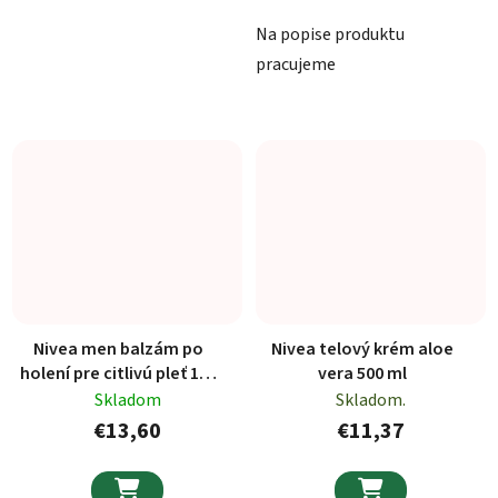
Na popise produktu
pracujeme
Nivea men balzám po
Nivea telový krém aloe
holení pre citlivú pleť 100
vera 500 ml
ml
Skladom
Skladom.
€13,60
€11,37

