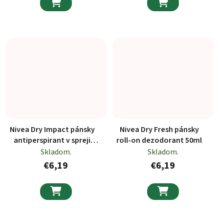


Nivea Dry Impact pánsky
Nivea Dry Fresh pánsky
antiperspirant v spreji
roll-on dezodorant 50ml
150ml
Skladom.
Skladom.
€6,19
€6,19

