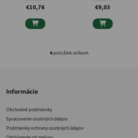
€10,76
€9,03


6
položiek celkom
Ovládacie prvky výpisu
Zápätie
Informácie
Obchodné podmienky
Spracovanie osobných údajov
Podmienky ochrany osobných údajov
Odstúpenie od zmluvy