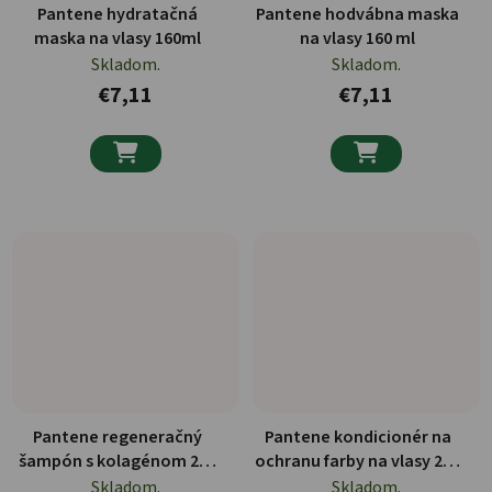
Pantene hydratačná
Pantene hodvábna maska
maska na vlasy 160ml
na vlasy 160 ml
Skladom.
Skladom.
€7,11
€7,11


Pantene regeneračný
Pantene kondicionér na
šampón s kolagénom 250
ochranu farby na vlasy 250
ml
ml
Skladom.
Skladom.