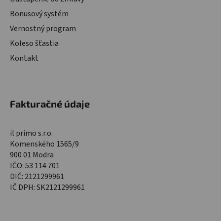
Bonusový systém
Vernostný program
Koleso šťastia
Kontakt
Fakturačné údaje
il primo s.r.o.
Komenského 1565/9
900 01 Modra
IČO: 53 114 701
DIČ: 2121299961
IČ DPH: SK2121299961