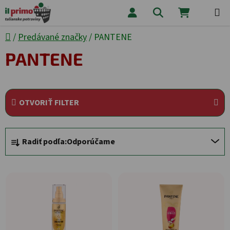
Prejsť na obsah
Hľadať
NÁKUPNÝ
Domov
/
Predávané značky
/
PANTENE
PANTENE
OTVORIŤ FILTER
Radenie produktov
Radiť podľa:
Odporúčame
Výpis produktov