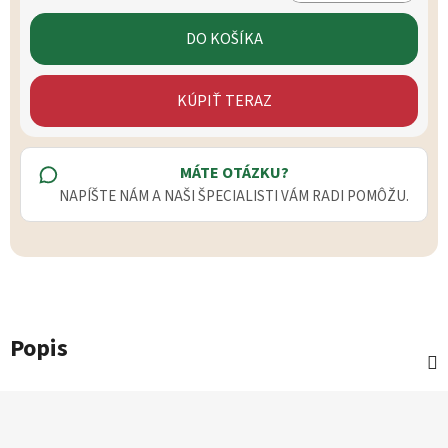
Jednotková cena:
DO KOŠÍKA
KÚPIŤ TERAZ
MÁTE OTÁZKU?
NAPÍŠTE NÁM A NAŠI ŠPECIALISTI VÁM RADI POMÔŽU.
Popis
Zápätie