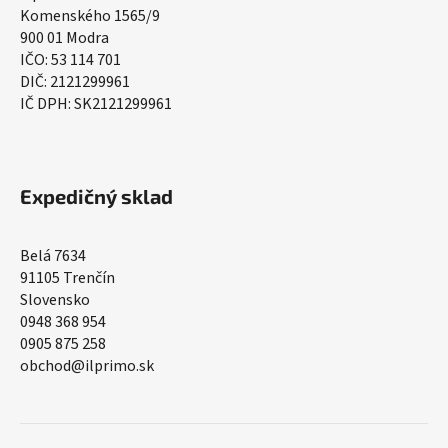
Komenského 1565/9
900 01 Modra
IČO: 53 114 701
DIČ: 2121299961
IČ DPH: SK2121299961
Expedičný sklad
Belá 7634
91105 Trenčín
Slovensko
0948 368 954
0905 875 258
obchod@ilprimo.sk