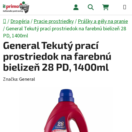
Prejsť na obsah
Hľadať
NÁKUPNÝ
Domov
/
Drogéria
/
Pracie prostriedky
/
Prášky a gély na pranie
/
General Tekutý prací prostriedok na farebnú bielizeň 28
PD, 1400ml
General Tekutý prací
prostriedok na farebnú
bielizeň 28 PD, 1400ml
Značka:
General