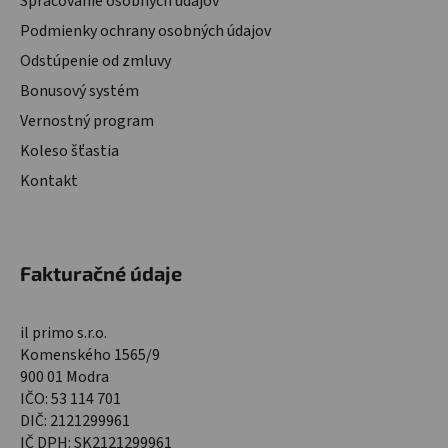
Spracovanie osobných údajov
Podmienky ochrany osobných údajov
Odstúpenie od zmluvy
Bonusový systém
Vernostný program
Koleso šťastia
Kontakt
Fakturačné údaje
il primo s.r.o.
Komenského 1565/9
900 01 Modra
IČO: 53 114 701
DIČ: 2121299961
IČ DPH: SK2121299961