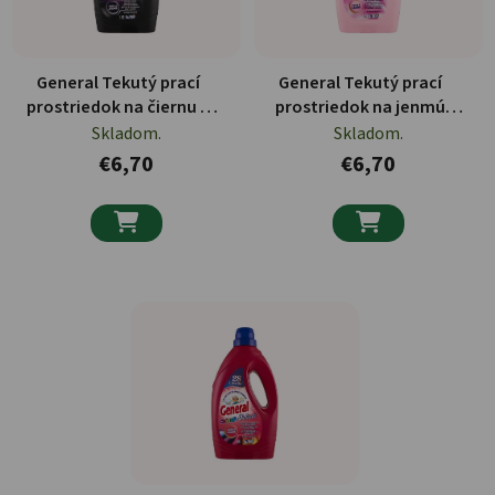
General Tekutý prací
General Tekutý prací
prostriedok na čiernu a
prostriedok na jenmú
tmavú bielizeň 28 PD,
bielizeň a vlnu 28 PD,
Skladom.
Skladom.
1400ml
1400ml
€6,70
€6,70

