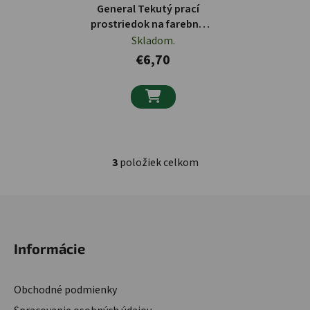
General Tekutý prací
prostriedok na farebnú
bielizeň 28 PD, 1400ml
Skladom.
€6,70

3
položiek celkom
Ovládacie prvky výpisu
Zápätie
Informácie
Obchodné podmienky