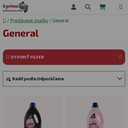
Prejsť na obsah
Hľadať
NÁKUPNÝ
Domov
/
Predávané značky
/
General
General
OTVORIŤ FILTER
Radenie produktov
Radiť podľa:
Odporúčame
Výpis produktov