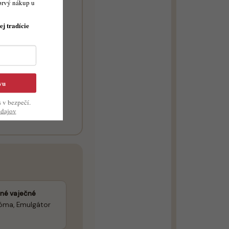
prvý nákup u
ej tradície
vu
s v bezpečí.
údajov
né vaječné
aróma, Emulgátor