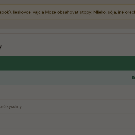
epok), lieskovce, vajcia Moze obsahovat stopy: Mlieko, sója, iné orec
y
1
né kyseliny