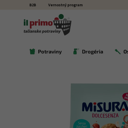
Prejsť na obsah
B2B
Vernostný program
Potraviny
Drogéria
O