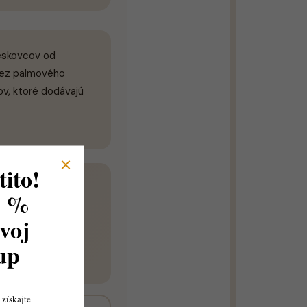
ieskovcov od
 bez palmového
v, ktoré dodávajú
ito!
8 %
voj
nilky, nie príliš
skovou chuťou.
kup
získajte