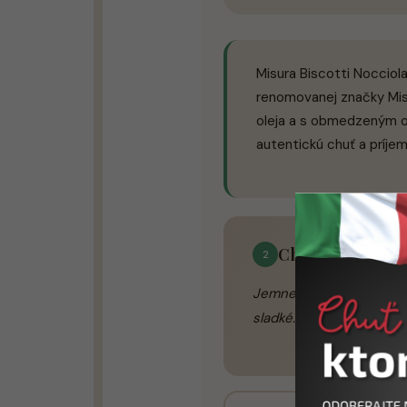
Misura Biscotti Nocciol
renomovanej značky Mis
oleja a s obmedzeným o
autentickú chuť a príjem
Chutovy profil
2
Jemne voňajúce sušienky
sladké. Chrumkavý záhr