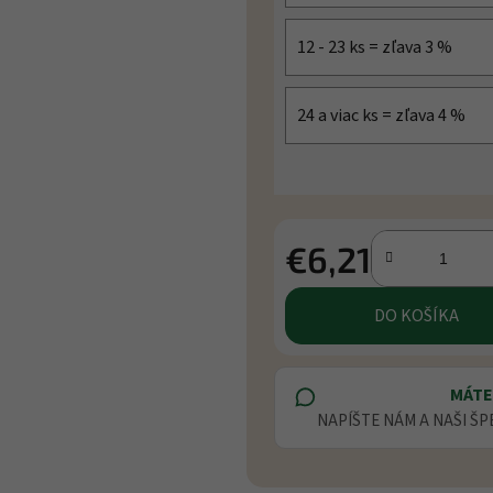
12 - 23 ks = zľava 3 %
24 a viac ks = zľava 4 %
€6,21
Jednotková cena:
DO KOŠÍKA
MÁTE
NAPÍŠTE NÁM A NAŠI ŠP