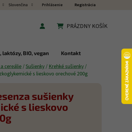
Prihlásenie
Registrácia
Slovenčina
PRÁZDNY KOŠÍK
NÁKUPNÝ KOŠÍK
 laktózy, BIO, vegan
Kontakt
 a cereálie
/
Sušienky
/
Krehké sušienky
/
ízkoglykemické s lieskovo orechové 200g
esenza sušienky
cké s lieskovo
00g