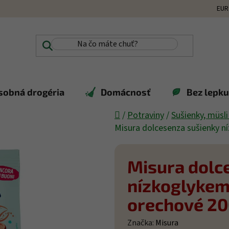
EUR
sobná drogéria
Domácnosť
Bez lepku,
Domov
/
Potraviny
/
Sušienky, müsli
Misura dolcesenza sušienky n
Misura dolc
nízkoglykemi
orechové 2
Značka:
Misura