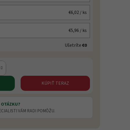
€6,02
/ ks
€5,96
/ ks
Ušetríte
€0
KÚPIŤ TERAZ
 OTÁZKU?
ECIALISTI VÁM RADI POMÔŽU.