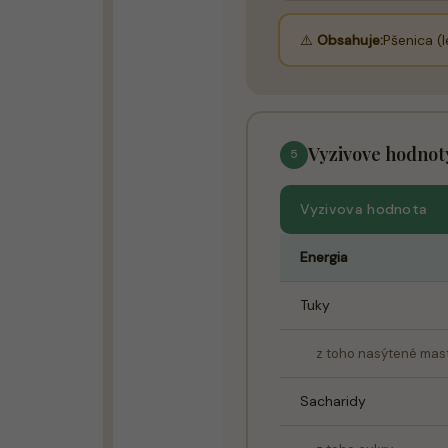
⚠️
Obsahuje:
Pšenica (l
Vyzivove hodnot
5
Vyzivova hodnota
Energia
Tuky
z toho nasýtené mast
Sacharidy