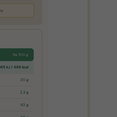
hy
Na 100 g
965 kJ / 469 kcal
20 g
2,3 g
62 g