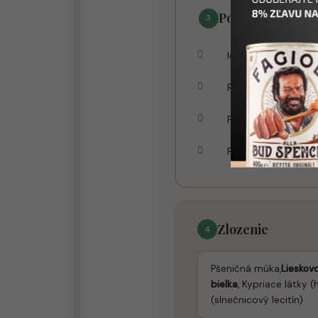
Pouzitie a tipy
3
Ideálny spoločník 
Rýchla energia pred
Podávať hosťom k ča
Použiť ako základ 
Zlozenie
4
Pšeničná múka,
Lieskov
bielka
, Kypriace látky 
(slnečnicový lecitín)