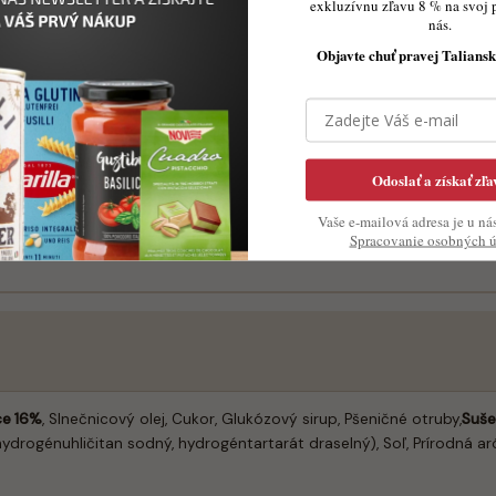
exkluzívnu zľavu 8 % na svoj 
nás.
Objavte chuť pravej Taliansk
k rannej káve alebo popoludňajšiemu cappuccinu
 športom alebo zdravšia alternatíva k sladkostiam
Odoslať a získať zľa
ju, rozdrobiť na jogurt alebo zmrzlinu
Vaše e-mailová adresa je u ná
pre cheesecake korpus
Spracovanie osobných 
ce 16%
, Slnečnicový olej, Cukor, Glukózový sirup, Pšeničné otruby,
Suše
(hydrogénuhličitan sodný, hydrogéntartarát draselný), Soľ, Prírodná 