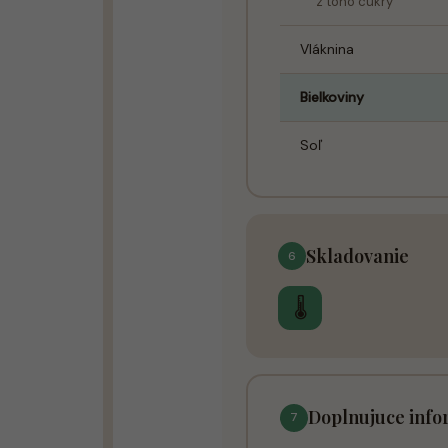
z toho cukry
Vláknina
Bielkoviny
Soľ
Skladovanie
6
🌡
Doplnujuce info
7