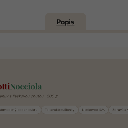
Popis
tti
Nocciola
enky s lieskovou chuťou · 200 g
Obmedený obsah cukru
Talianské sušienky
Lieskovce 16%
Zdravšia 