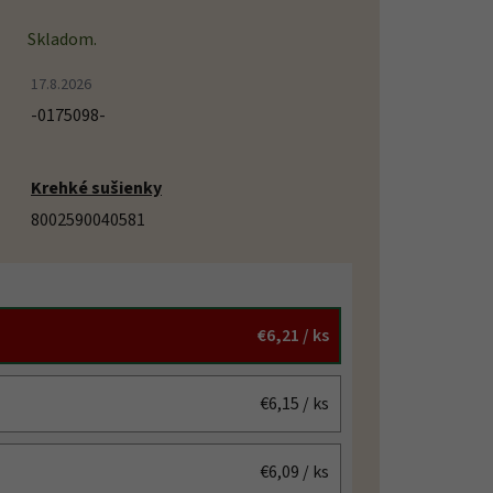
Skladom.
17.8.2026
-0175098-
Krehké sušienky
8002590040581
€6,21
/ ks
€6,15
/ ks
€6,09
/ ks