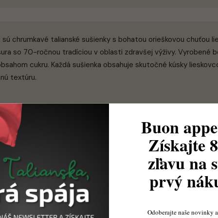
a sú chrumkavé talianské sušienky s bohatou orieškovou chuťou l
ura so 70-ročnou tradíciou v oblasti zdravšej výživy. Vyrobené
bsahom cukru. Každá sušienka obsahuje skutočné kúsky lieskovco
nú textúru.
Buon appet
Získajte 
zľavu na s
 s praženou lieskovou chuťou, príjemne vyvážené s nádychom va
yz s dokonalou harmóniou medzi jemným cestom a výraznou lie
prvý ná
Odoberajte naše novinky a 