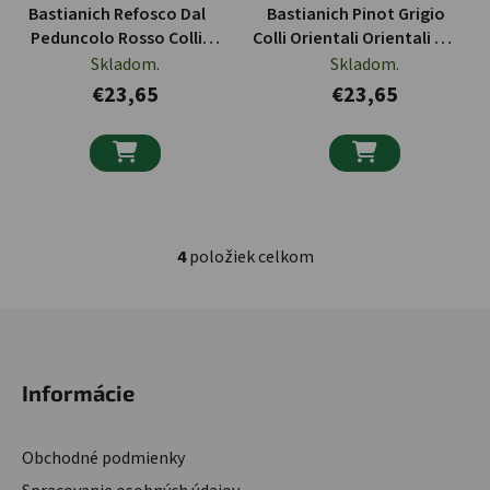
Bastianich Refosco Dal
Bastianich Pinot Grigio
Peduncolo Rosso Colli
Colli Orientali Orientali Del
Orientali Friuli DOC 750ml
Friuli DOC 750ml
Skladom.
Skladom.
€23,65
€23,65


4
položiek celkom
Ovládacie prvky výpisu
Zápätie
Informácie
Obchodné podmienky