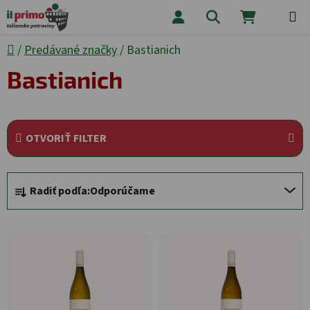
Prejsť na obsah
Hľadať
NÁKUPNÝ
Domov
/
Predávané značky
/
Bastianich
Bastianich
OTVORIŤ FILTER
Radenie produktov
Radiť podľa:
Odporúčame
Výpis produktov