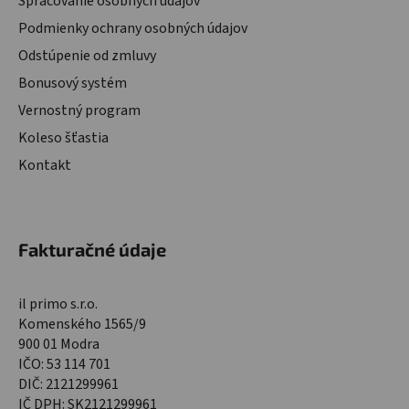
Spracovanie osobných údajov
Podmienky ochrany osobných údajov
Odstúpenie od zmluvy
Bonusový systém
Vernostný program
Koleso šťastia
Kontakt
Fakturačné údaje
il primo s.r.o.
Komenského 1565/9
900 01 Modra
IČO: 53 114 701
DIČ: 2121299961
IČ DPH: SK2121299961