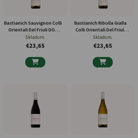
Bastianich Sauvignon Colli
Bastianich Ribolla Gialla
Orientali Del Friuli DOC
Colli Orientali Del Friuli
750ml
DOC 750ml
Skladom.
Skladom.
€23,65
€23,65

