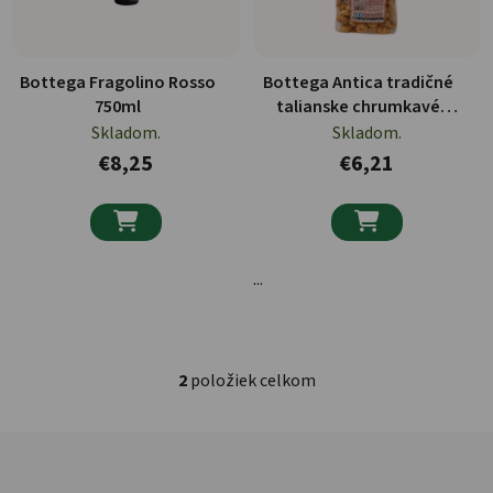
Bottega Fragolino Rosso
Bottega Antica tradičné
750ml
talianske chrumkavé
pečivo s cibuľovou
Skladom.
Skladom.
príchuťou 1kg
€8,25
€6,21


...
2
položiek celkom
Ovládacie prvky výpisu
Zápätie