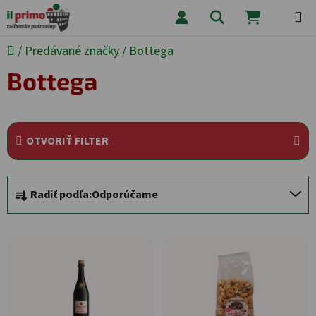
Prejsť na obsah
Hľadať
NÁKUPNÝ
Domov
/
Predávané značky
/
Bottega
Bottega
OTVORIŤ FILTER
Radenie produktov
Radiť podľa:
Odporúčame
Výpis produktov