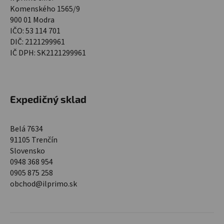
Komenského 1565/9
900 01 Modra
IČO: 53 114 701
DIČ: 2121299961
IČ DPH: SK2121299961
Expedičný sklad
Belá 7634
91105 Trenčín
Slovensko
0948 368 954
0905 875 258
obchod@ilprimo.sk