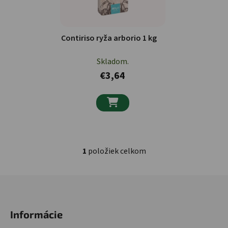
Contiriso ryža arborio 1 kg
Skladom.
€3,64

1
položiek celkom
Ovládacie prvky výpisu
Zápätie
Informácie