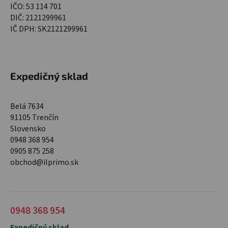
IČO: 53 114 701
DIČ: 2121299961
IČ DPH: SK2121299961
Expedičný sklad
Belá 7634
91105 Trenčín
Slovensko
0948 368 954
0905 875 258
obchod@ilprimo.sk
0948 368 954
Expedičný sklad