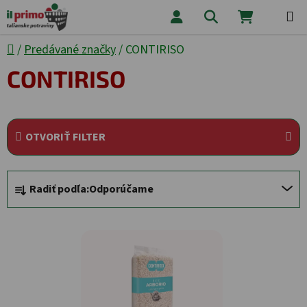
Prejsť na obsah
Hľadať
NÁKUPNÝ
Domov
/
Predávané značky
/
CONTIRISO
CONTIRISO
OTVORIŤ FILTER
Radenie produktov
Radiť podľa:
Odporúčame
Výpis produktov