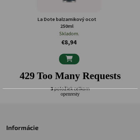
La Dote balzamikový ocot
250ml
Skladom.
€8,94

3
položiek celkom
Ovládacie prvky výpisu
Zápätie
Informácie