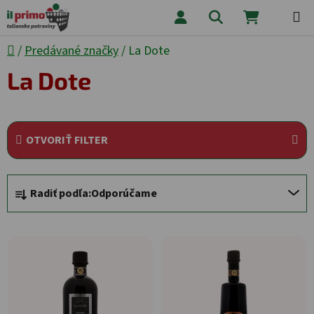
Prejsť na obsah
Hľadať
NÁKUPNÝ
Domov
/
Predávané značky
/
La Dote
La Dote
OTVORIŤ FILTER
Radenie produktov
Radiť podľa:
Odporúčame
Výpis produktov