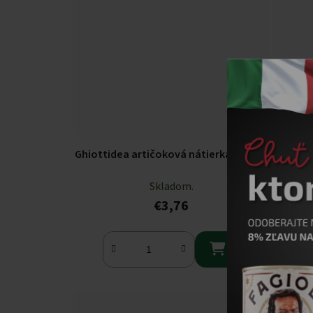
Ghiottidea artičoková nátierka 190g
Ghiot
Skladom.
€3,76
