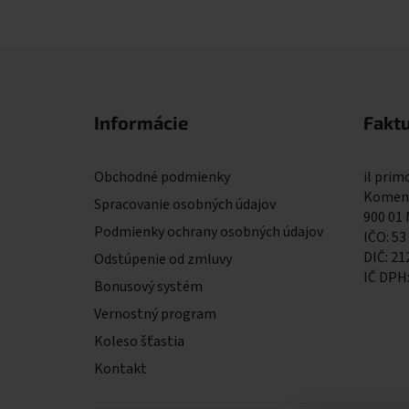
Zápätie
Informácie
Fakt
Obchodné podmienky
il primo
Komens
Spracovanie osobných údajov
900 01
Podmienky ochrany osobných údajov
IČO: 53
DIČ: 2
Odstúpenie od zmluvy
IČ DPH
Bonusový systém
Vernostný program
Koleso šťastia
Kontakt