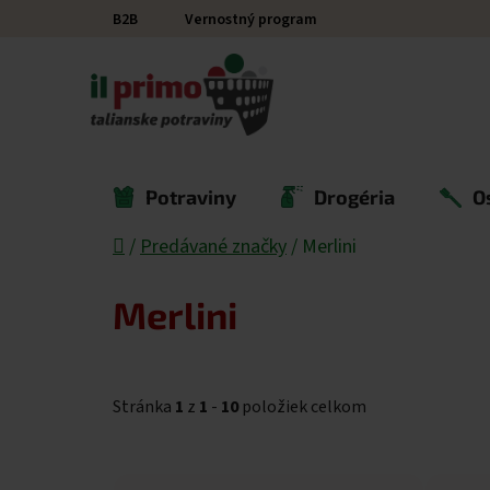
Prejsť na obsah
B2B
Vernostný program
Potraviny
Drogéria
O
Domov
/
Predávané značky
/
Merlini
Merlini
Stránka
1
z
1
-
10
položiek celkom
Výpis produktov