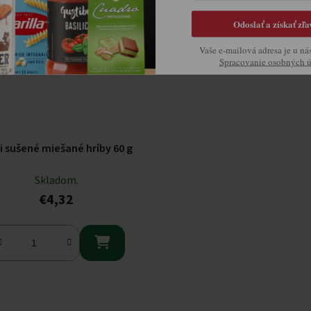
Odoslať a získať zľa
Vaše e-mailová adresa je u ná
Spracovanie osobných 
i sušené miešané hríby 60 g
Skladom.
€4,32
