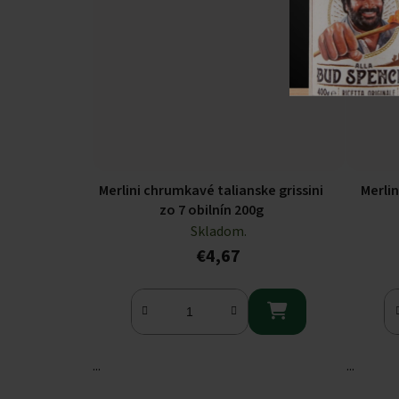
Merlini chrumkavé talianske grissini
Merlin
zo 7 obilnín 200g
Skladom.
€4,67

...
...