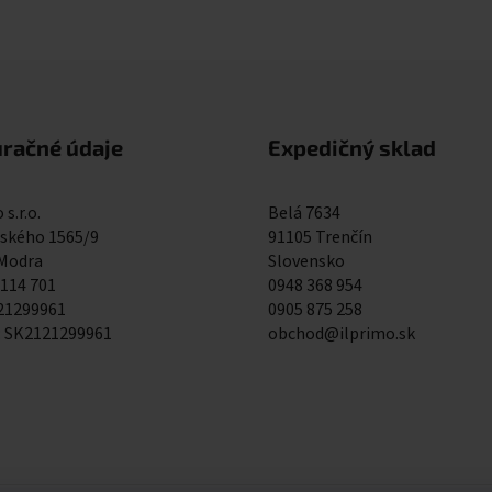
Ovládacie prvky výpisu
uračné údaje
Expedičný sklad
 s.r.o.
Belá 7634
kého 1565/9
91105 Trenčín
 Modra
Slovensko
 114 701
0948 368 954
121299961
0905 875 258
: SK2121299961
obchod@ilprimo.sk