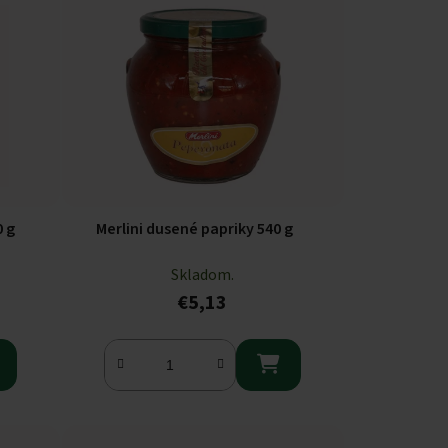
0 g
Merlini dusené papriky 540 g
Skladom.
€5,13
