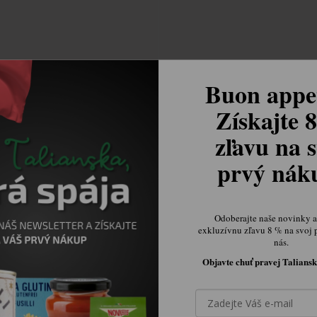
Buon appet
Získajte 
zľavu na s
tidea špargľový krém 190g
Merlini restované huby 800
prvý ná
Skladom.
Skladom.
€4,10
€19,15
Odoberajte naše novinky a 
exkluzívnu zľavu 8 % na svoj 
nás.


Objavte chuť pravej Taliansk