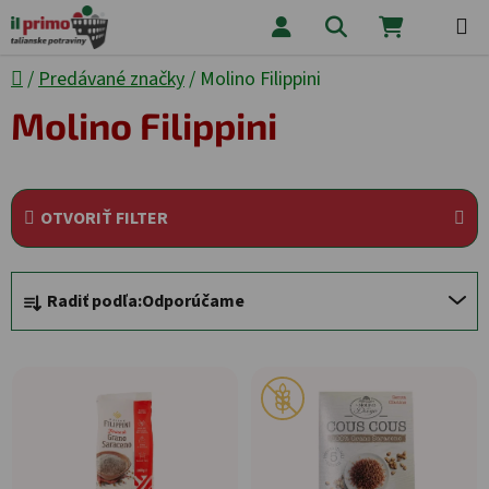
Prejsť na obsah
Hľadať
NÁKUPNÝ
Domov
/
Predávané značky
/
Molino Filippini
Molino Filippini
OTVORIŤ FILTER
Radenie produktov
Radiť podľa:
Odporúčame
Výpis produktov