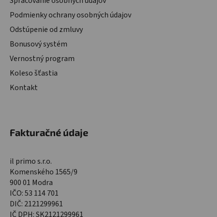
Spracovanie osobných údajov
Podmienky ochrany osobných údajov
Odstúpenie od zmluvy
Bonusový systém
Vernostný program
Koleso šťastia
Kontakt
Fakturačné údaje
il primo s.r.o.
Komenského 1565/9
900 01 Modra
IČO: 53 114 701
DIČ: 2121299961
IČ DPH: SK2121299961