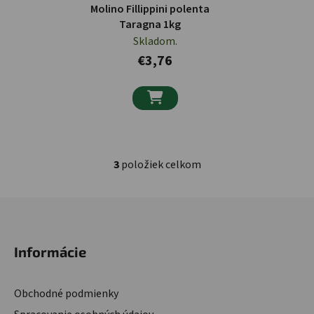
Molino Fillippini polenta
Taragna 1kg
Skladom.
€3,76

3
položiek celkom
Ovládacie prvky výpisu
Zápätie
Informácie
Obchodné podmienky