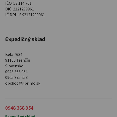
IČO: 53 114 701
DIČ: 2121299961
IČ DPH: SK2121299961
Expedičný sklad
Belá 7634
91105 Trenčín
Slovensko
0948 368 954
0905 875 258
obchod@ilprimo.sk
0948 368 954
Expedičný sklad