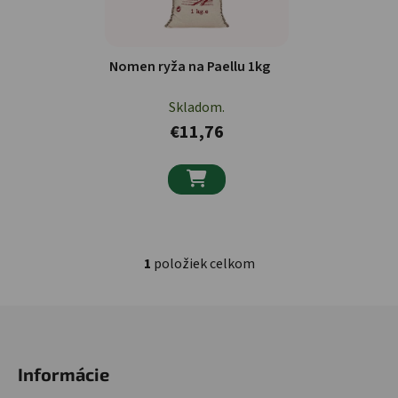
Nomen ryža na Paellu 1kg
Skladom.
€11,76

1
položiek celkom
Ovládacie prvky výpisu
Zápätie
Informácie