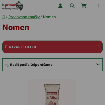
Prejsť na obsah
Hľadať
NÁKUPNÝ
Domov
/
Predávané značky
/
Nomen
Nomen
OTVORIŤ FILTER
Radenie produktov
Radiť podľa:
Odporúčame
Výpis produktov