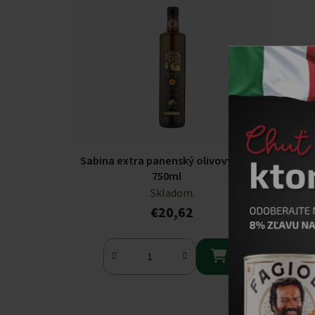
Sabina extra panenský olivový olej
750ml
Skladom.
€20,62
