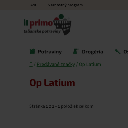
Prejsť na obsah
B2B
Vernostný program
Potraviny
Drogéria
O
Domov
/
Predávané značky
/
Op Latium
Op Latium
Stránka
1
z
1
-
1
položiek celkom
Výpis produktov