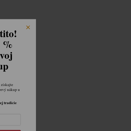
ito!
8 %
voj
kup
získajte
prvý nákup u
ej tradície