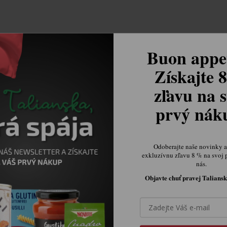
Buon appet
Získajte 
zľavu na s
prvý ná
Odoberajte naše novinky a 
exkluzívnu zľavu 8 % na svoj 
nás.
Objavte chuť pravej Taliansk
Ovládacie prvky výpisu