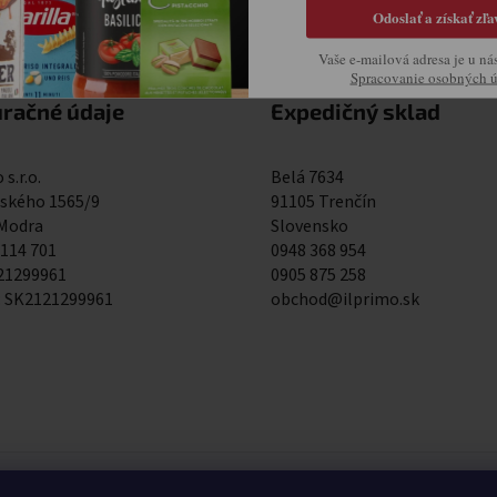
Odoslať a získať zľa
Vaše e-mailová adresa je u ná
Spracovanie osobných 
uračné údaje
Expedičný sklad
 s.r.o.
Belá 7634
kého 1565/9
91105 Trenčín
 Modra
Slovensko
 114 701
0948 368 954
121299961
0905 875 258
: SK2121299961
obchod@ilprimo.sk
0948 368 954
0