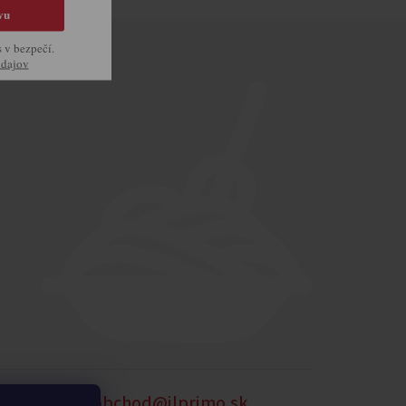
vu
s v bezpečí.
údajov
905 875 258
obchod@ilprimo.sk