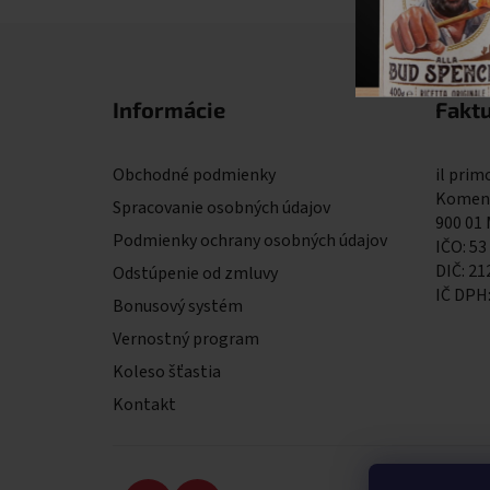
Zápätie
Informácie
Fakt
Obchodné podmienky
il primo
Komens
Spracovanie osobných údajov
900 01
Podmienky ochrany osobných údajov
IČO: 53
DIČ: 2
Odstúpenie od zmluvy
IČ DPH
Bonusový systém
Vernostný program
Koleso šťastia
Kontakt