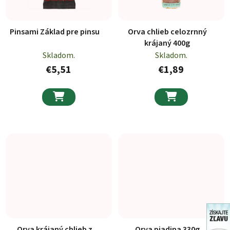
Pinsami Základ pre pinsu
Orva chlieb celozrnný
krájaný 400g
Skladom.
Skladom.
€5,51
€1,89


Orva krájaný chlieb z
Orva piadina 330g