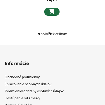

9
položiek celkom
Ovládacie prvky výpisu
Zápätie
Informácie
Obchodné podmienky
Spracovanie osobných údajov
Podmienky ochrany osobných údajov
Odstúpenie od zmluvy