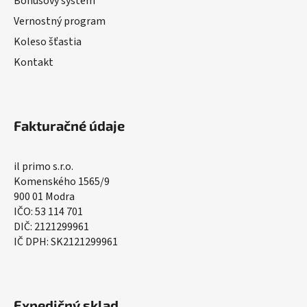
Bonusový systém
Vernostný program
Koleso šťastia
Kontakt
Fakturačné údaje
il primo s.r.o.
Komenského 1565/9
900 01 Modra
IČO: 53 114 701
DIČ: 2121299961
IČ DPH: SK2121299961
Expedičný sklad