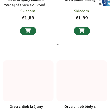
tvrdej pšenice s olivovým
olejom 400g
Skladom.
Skladom.
€1,89
€1,99


...
Orva chlieb krájaný
Orva chlieb biely s