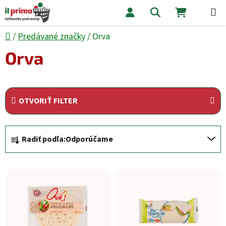
Prejsť na obsah
Hľadať
NÁKUPNÝ
Domov
/
Predávané značky
/
Orva
Orva
OTVORIŤ FILTER
Radenie produktov
Radiť podľa:
Odporúčame
Výpis produktov