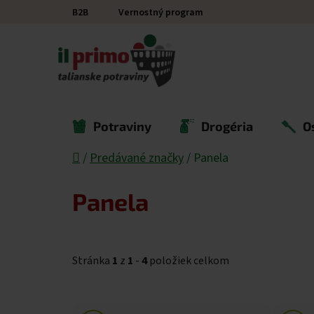
Prejsť na obsah
B2B
Vernostný program
Potraviny
Drogéria
O
Domov
/
Predávané značky
/
Panela
Panela
Stránka
1
z
1
-
4
položiek celkom
Výpis produktov