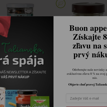
Buon appet
Získajte 
zľavu na s
prvý ná
a chrumkavá granola 315g
Gomasio sezam a soľ 150
Skladom.
Skladom.
Odoberajte naše novinky a 
€10,86
€5,63
exkluzívnu zľavu 8 % na svoj 
nás.
Objavte chuť pravej Taliansk


Ovládacie prvky výpisu