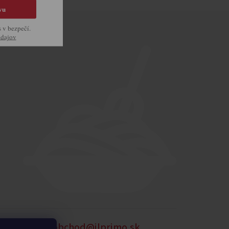
vu
s v bezpečí.
údajov
905 875 258
obchod@ilprimo.sk