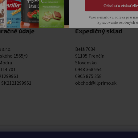
Odoslať a získať zľa
Vaše e-mailová adresa je u ná
Spracovanie osobných 
uračné údaje
Expedičný sklad
 s.r.o.
Belá 7634
kého 1565/9
91105 Trenčín
 Modra
Slovensko
 114 701
0948 368 954
121299961
0905 875 258
: SK2121299961
obchod@ilprimo.sk
0948 368 954
0