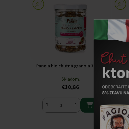
Panela bio chutná granola 315g
Panel
Skladom.
€10,86
