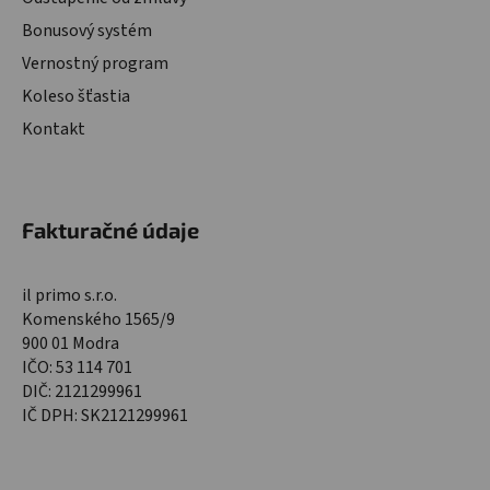
Bonusový systém
Vernostný program
Koleso šťastia
Kontakt
Fakturačné údaje
il primo s.r.o.
Komenského 1565/9
900 01 Modra
IČO: 53 114 701
DIČ: 2121299961
IČ DPH: SK2121299961