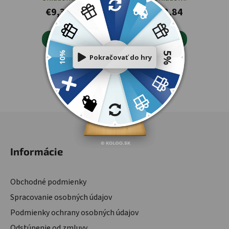
€9,33
€8,84


6
položiek celkom
Ovládacie prvky výpisu
Zápätie
Informácie
Obchodné podmienky
Spracovanie osobných údajov
Podmienky ochrany osobných údajov
Odstúpenie od zmluvy