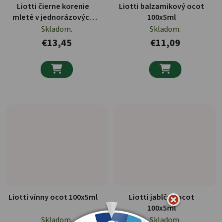
Liotti čierne korenie
Liotti balzamikový ocot
mleté v jednorázových
100x5ml
sáčkoch 1000x0,2g
Skladom.
Skladom.
€13,45
€11,09


Liotti vínny ocot 100x5ml
Liotti jablčný ocot
100x5ml
Skladom.
Skladom.