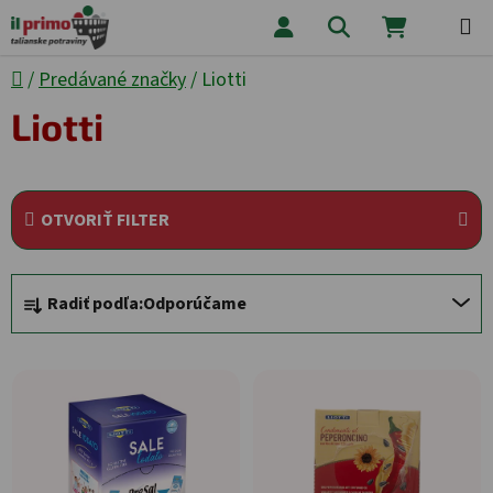
Prejsť na obsah
Hľadať
NÁKUPNÝ
Domov
/
Predávané značky
/
Liotti
Liotti
OTVORIŤ FILTER
Radenie produktov
Radiť podľa:
Odporúčame
Výpis produktov