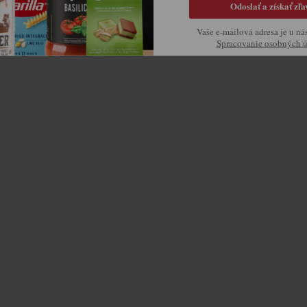
Odoslať a získať zľa
Vaše e-mailová adresa je u ná
Spracovanie osobných 
Ovládacie prvky výpisu