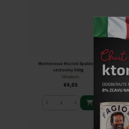
Monterosso Riccioli špaldové
Monter
cestoviny 500g
Skladom.
€4,05
