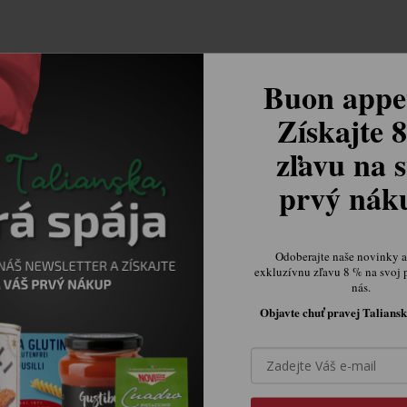
Buon appet
Získajte 
zľavu na s
prvý ná
osso Conchigliette špaldové
Monterosso Tagliatelle špal
cestoviny 500g
cestoviny 250g
Skladom.
Skladom.
Odoberajte naše novinky a 
€4,05
€4,05
exkluzívnu zľavu 8 % na svoj 
nás.
Objavte chuť pravej Taliansk

