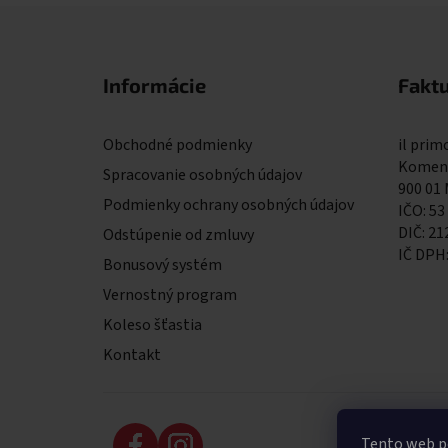
Zápätie
Informácie
Fakt
Obchodné podmienky
il primo
Komens
Spracovanie osobných údajov
900 01
Podmienky ochrany osobných údajov
IČO: 53
DIČ: 2
Odstúpenie od zmluvy
IČ DPH
Bonusový systém
Vernostný program
Koleso šťastia
Kontakt
Tento web p