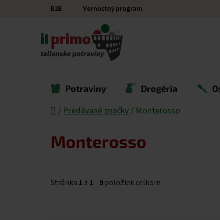
Prejsť na obsah
B2B
Vernostný program
Potraviny
Drogéria
O
Domov
/
Predávané značky
/
Monterosso
Monterosso
Stránka
1
z
1
-
9
položiek celkom
Výpis produktov