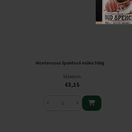
Monterosso špaldová múka 500g
Skladom.
€3,15
