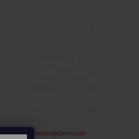
905 875 258
obchod@ilprimo.sk