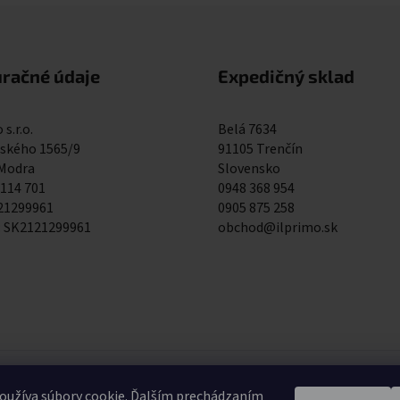
uračné údaje
Expedičný sklad
 s.r.o.
Belá 7634
kého 1565/9
91105 Trenčín
 Modra
Slovensko
 114 701
0948 368 954
121299961
0905 875 258
: SK2121299961
obchod@ilprimo.sk
0948 368 954
0
oužíva súbory cookie. Ďalším prechádzaním