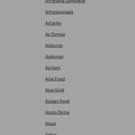
Artigiana Genovese
Artigianpiada
Artiglio
As'Domar
Asborno
Asdomar
Ascheri
Asia Food
Asia Gold
Asiago food
Asolo Dolce
Assai
Astor