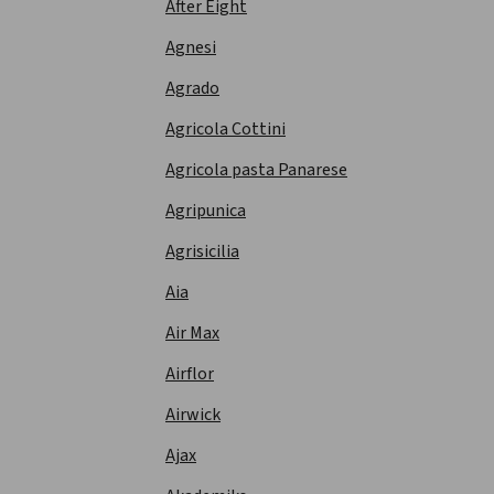
After Eight
Agnesi
Agrado
Agricola Cottini
Agricola pasta Panarese
Agripunica
Agrisicilia
Aia
Air Max
Airflor
Airwick
Ajax