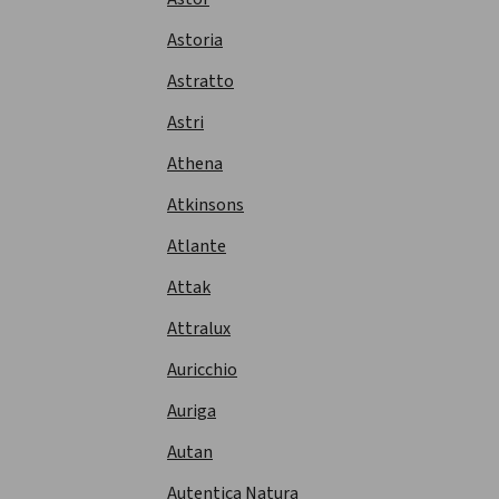
Astoria
Astratto
Astri
Athena
Atkinsons
Atlante
Attak
Attralux
Auricchio
Auriga
Autan
Autentica Natura