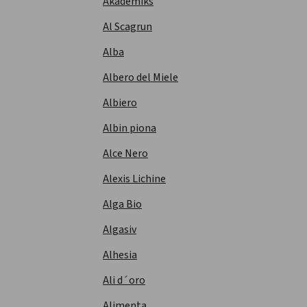
Akademiks
Al Scagrun
Alba
Albero del Miele
Albiero
Albin piona
Alce Nero
Alexis Lichine
Alga Bio
Algasiv
Alhesia
Ali d´oro
Alimenta