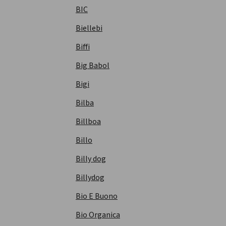
BIC
Biellebi
Biffi
Big Babol
Bigi
Bilba
Billboa
Billo
Billy dog
Billydog
Bio E Buono
Bio Organica