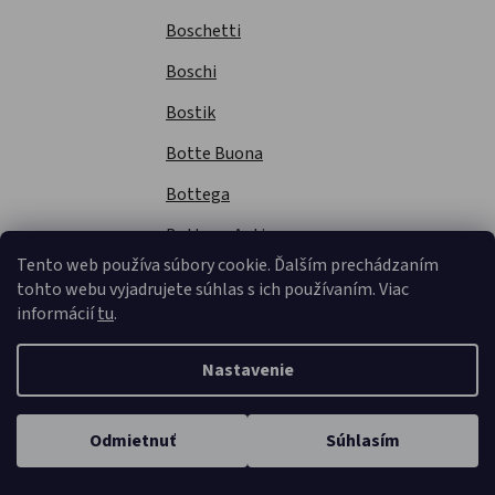
Boschetti
Boschi
Bostik
Botte Buona
Bottega
Bottega Antica
Tento web používa súbory cookie. Ďalším prechádzaním
Bottega antichi sapori
tohto webu vyjadrujete súhlas s ich používaním. Viac
informácií
tu
.
Bottega Dello Gnomo
Bottoli
Nastavenie
Bounty
Bour bon
Odmietnuť
Súhlasím
Domov
Kategórie
Karta
Profil
Košík
Bovis