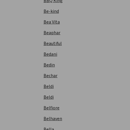
BBQ King
Be-kind
Bea Vita
Beaphar
Beautiful
Bedani
Bedin
Bechar
Beldi
Beldi
Belfiore
Belhaven
Bella