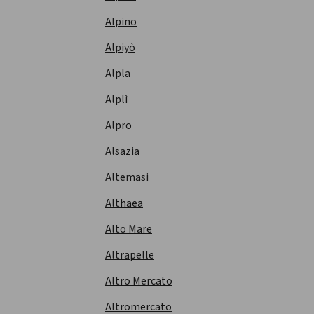
Alpino
Alpiyò
Alpla
Alplì
Alpro
Alsazia
Altemasi
Althaea
Alto Mare
Altrapelle
Altro Mercato
Altromercato